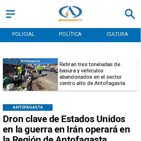
POLICIAL
POLÍTICA
CULTURA
Salud
Bajo el estándar: Hospitales de
Antofagasta y Calama no
cumplen con indicadores de
gestión del Minsal
ANTOFAGASTA
Dron clave de Estados Unidos
en la guerra en Irán operará en
la Región de Antofagasta