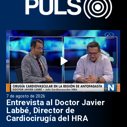
7 de agosto de 2026
6 d
0
Entrevista al Doctor Javier
P
Labbé, Director de
Cardiocirugía del HRA