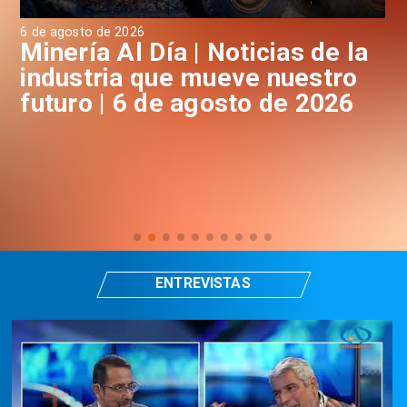
6 de agosto de 2026
6 d
a
Minería Al Día | Noticias de la
M
industria que mueve nuestro
i
futuro | 6 de agosto de 2026
f
ENTREVISTAS