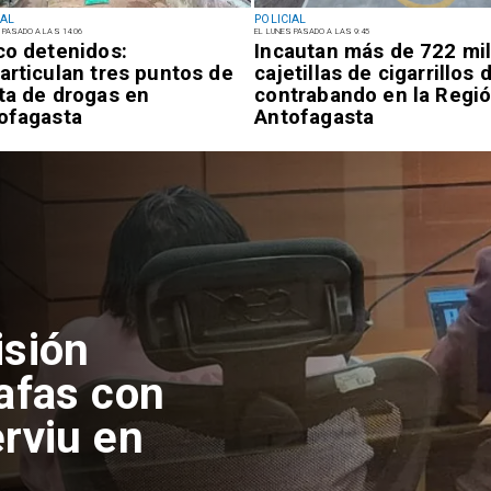
IAL
POLICIAL
 PASADO A LAS 14:06
EL LUNES PASADO A LAS 9:45
co detenidos:
Incautan más de 722 mi
articulan tres puntos de
cajetillas de cigarrillos 
ta de drogas en
contrabando en la Regi
ofagasta
Antofagasta
isión
afas con
rviu en