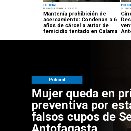
POLICIAL
POLIC
EL MARTES PASADO A LAS 16:32
EL LUNES
el tiempo
Mantenía prohibición de
Cin
Países Bajos:
acercamiento: Condenan a 6
Des
o de la
años de cárcel a autor de
ven
aren Rojo
femicidio tentado en Calama
Ant
Policial
Mujer queda en pr
preventiva por est
falsos cupos de Se
Antofagasta