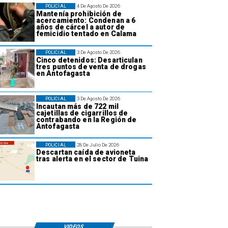
POLICIAL
4 De Agosto De 2026
Mantenía prohibición de
acercamiento: Condenan a 6
años de cárcel a autor de
femicidio tentado en Calama
POLICIAL
3 De Agosto De 2026
Cinco detenidos: Desarticulan
tres puntos de venta de drogas
en Antofagasta
POLICIAL
3 De Agosto De 2026
Incautan más de 722 mil
cajetillas de cigarrillos de
contrabando en la Región de
Antofagasta
POLICIAL
28 De Julio De 2026
Descartan caída de avioneta
tras alerta en el sector de Tuina
VIDEOS