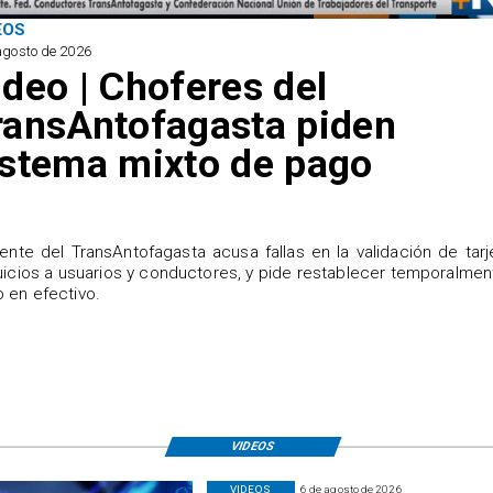
EOS
agosto de 2026
ideo | Choferes del
ransAntofagasta piden
istema mixto de pago
igente del TransAntofagasta acusa fallas en la validación de tarj
uicios a usuarios y conductores, y pide restablecer temporalmen
 en efectivo.
VIDEOS
VIDEOS
6 de agosto de 2026