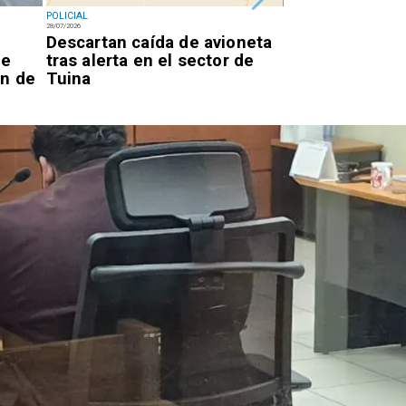
POLICIAL
POLICIAL
28/07/2026
28/07/2026
l
Descartan caída de avioneta
Confirman pris
de
tras alerta en el sector de
para cinco ext
ón de
Tuina
red de explota
Calama