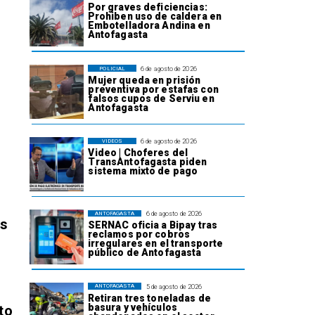
Por graves deficiencias:
Prohiben uso de caldera en
Embotelladora Andina en
Antofagasta
6 de agosto de 2026
POLICIAL
Mujer queda en prisión
preventiva por estafas con
falsos cupos de Serviu en
Antofagasta
6 de agosto de 2026
VIDEOS
Video | Choferes del
TransAntofagasta piden
sistema mixto de pago
6 de agosto de 2026
ANTOFAGASTA
os
SERNAC oficia a Bipay tras
reclamos por cobros
irregulares en el transporte
público de Antofagasta
5 de agosto de 2026
ANTOFAGASTA
Retiran tres toneladas de
basura y vehículos
to