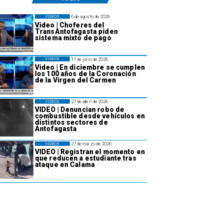
6 de agosto de 2026
VIDEOS
Video | Choferes del
TransAntofagasta piden
sistema mixto de pago
17 de julio de 2026
VIDEOS
Video | En diciembre se cumplen
los 100 años de la Coronación
de la Virgen del Carmen
27 de abril de 2026
VIDEOS
VIDEO | Denuncian robo de
combustible desde vehículos en
distintos sectores de
Antofagasta
27 de marzo de 2026
VIDEOS
VIDEO | Registran el momento en
que reducen a estudiante tras
ataque en Calama