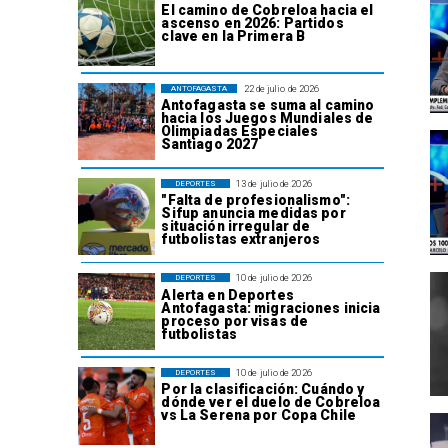
El camino de Cobreloa hacia el
ascenso en 2026: Partidos
clave en la Primera B
22 de julio de 2026
ANTOFAGASTA
Antofagasta se suma al camino
hacia los Juegos Mundiales de
Olimpiadas Especiales
Santiago 2027
13 de julio de 2026
DEPORTES
"Falta de profesionalismo":
Sifup anuncia medidas por
situación irregular de
futbolistas extranjeros
10 de julio de 2026
DEPORTES
Alerta en Deportes
Antofagasta: migraciones inicia
proceso por visas de
futbolistas
10 de julio de 2026
DEPORTES
Por la clasificación: Cuándo y
dónde ver el duelo de Cobreloa
vs La Serena por Copa Chile