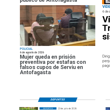
VID
6 de 
V
T
s
POLICIAL
6 de agosto de 2026
Mujer queda en prisión
​Dir
perj
preventiva por estafas con
pago
falsos cupos de Serviu en
Antofagasta
DEPORTES
23 de julio de 2026
DEPORTES