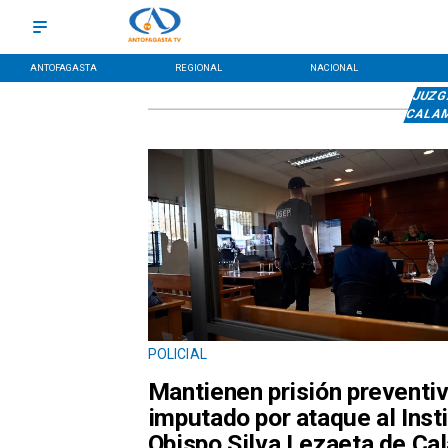
ANTOFAGASTA
REGIONAL
NACIONAL
JUZG
CALA
POLICIAL
Mantienen prisión preventiv
imputado por ataque al Inst
Obispo Silva Lezaeta de Ca