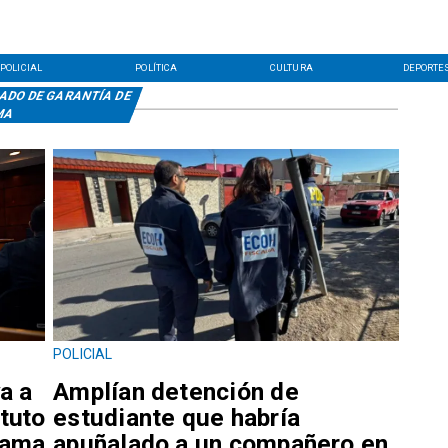
POLICIAL
POLÍTICA
CULTURA
DEPORTE
ADO DE GARANTÍA DE
MA
POLICIAL
a a
Amplían detención de
ituto
estudiante que habría
lama
apuñalado a un compañero en