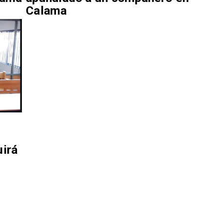
Calama
e
uirá