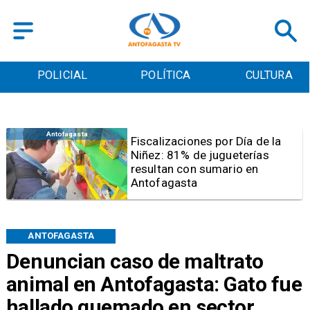
POLICIAL
POLÍTICA
CULTURA
Antofagasta
Tribunal frena opción de pena
mixta para Karen Rojo por ahora
ANTOFAGASTA
Denuncian caso de maltrato
animal en Antofagasta: Gato fue
hallado quemado en sector