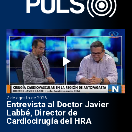
7 de agosto de 2026
6 d
0
Entrevista al Doctor Javier
P
Labbé, Director de
Cardiocirugía del HRA