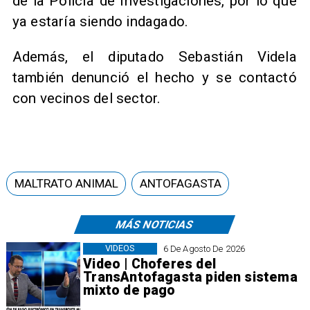
de la Policía de Investigaciones, por lo que
ya estaría siendo indagado.
Además, el diputado Sebastián Videla
también denunció el hecho y se contactó
con vecinos del sector.
MALTRATO ANIMAL
ANTOFAGASTA
MÁS NOTICIAS
VIDEOS
6 De Agosto De 2026
Video | Choferes del
TransAntofagasta piden sistema
mixto de pago