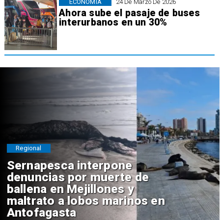
ECONOMÍA
24 De Marzo De 2026
Ahora sube el pasaje de buses
interurbanos en un 30%
Regional
Sernapesca interpone
denuncias por muerte de
ballena en Mejillones y
maltrato a lobos marinos en
Antofagasta