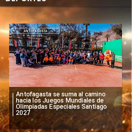
DEPORTES
o
"Falta de profesionalismo": Sifup
e
anuncia medidas por situación
go
irregular de futbolistas
extranjeros