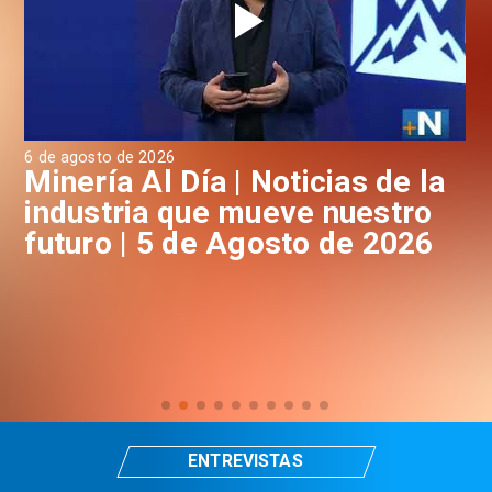
6 de agosto de 2026
4 d
a
Minería Al Día | Noticias de la
M
industria que mueve nuestro
i
futuro | 5 de Agosto de 2026
f
ENTREVISTAS