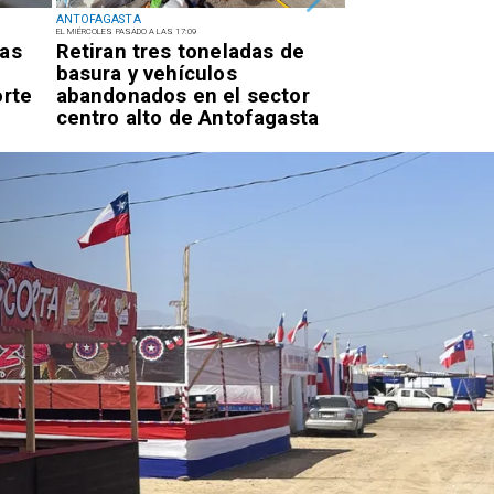
ANTOFAGASTA
ANTOFAGASTA
EL MIÉRCOLES PASADO A LAS 17:09
EL MIÉRCOLES PASADO A LAS 14:22
ras
Retiran tres toneladas de
Universidad d
basura y vehículos
inaugura mejo
orte
abandonados en el sector
acceso univers
centro alto de Antofagasta
Campus Colos