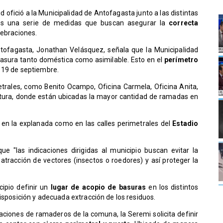
 ofició a la Municipalidad de Antofagasta junto a las distintas
les una serie de medidas que buscan asegurar la
correcta
lebraciones.
ntofagasta, Jonathan Velásquez, señala que la Municipalidad
 basura tanto doméstica como asimilable. Esto en el
perímetro
s 19 de septiembre.
trales, como Benito Ocampo, Oficina Carmela, Oficina Anita,
entura, donde están ubicadas la mayor cantidad de ramadas en
 en la explanada como en las calles perimetrales del
Estadio
ue "las indicaciones dirigidas al municipio buscan evitar la
atracción de vectores (insectos o roedores) y así proteger la
cipio definir un
lugar de acopio de basuras
en los distintos
disposición y adecuada extracción de los residuos.
izaciones de ramaderos de la comuna, la Seremi solicita definir