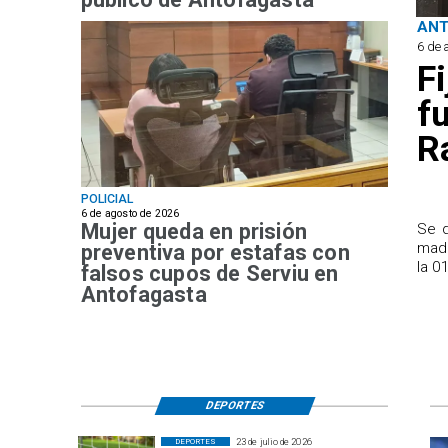
AN
6 de 
F
f
R
POLICIAL
6 de agosto de 2026
Mujer queda en prisión
Se d
madr
preventiva por estafas con
la 0
falsos cupos de Serviu en
Antofagasta
DEPORTES
23 de julio de 2026
DEPORTES