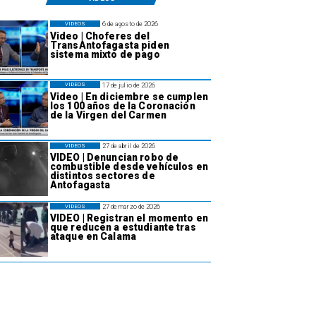
6 de agosto de 2026
VIDEOS
Video | Choferes del
TransAntofagasta piden
sistema mixto de pago
17 de julio de 2026
VIDEOS
Video | En diciembre se cumplen
los 100 años de la Coronación
de la Virgen del Carmen
27 de abril de 2026
VIDEOS
VIDEO | Denuncian robo de
combustible desde vehículos en
distintos sectores de
Antofagasta
27 de marzo de 2026
VIDEOS
VIDEO | Registran el momento en
que reducen a estudiante tras
ataque en Calama