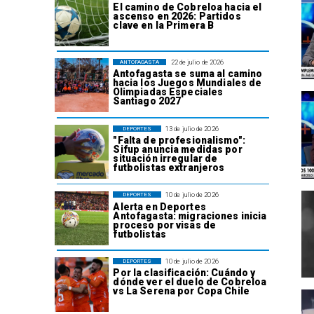
El camino de Cobreloa hacia el
ascenso en 2026: Partidos
clave en la Primera B
22 de julio de 2026
ANTOFAGASTA
Antofagasta se suma al camino
hacia los Juegos Mundiales de
Olimpiadas Especiales
Santiago 2027
13 de julio de 2026
DEPORTES
"Falta de profesionalismo":
Sifup anuncia medidas por
situación irregular de
futbolistas extranjeros
10 de julio de 2026
DEPORTES
Alerta en Deportes
Antofagasta: migraciones inicia
proceso por visas de
futbolistas
10 de julio de 2026
DEPORTES
Por la clasificación: Cuándo y
dónde ver el duelo de Cobreloa
vs La Serena por Copa Chile