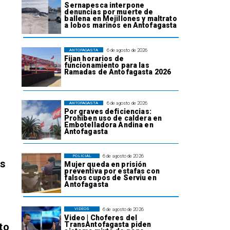
Sernapesca interpone
denuncias por muerte de
ballena en Mejillones y maltrato
a lobos marinos en Antofagasta
6 de agosto de 2026
ANTOFAGASTA
Fijan horarios de
funcionamiento para las
Ramadas de Antofagasta 2026
6 de agosto de 2026
ANTOFAGASTA
Por graves deficiencias:
Prohiben uso de caldera en
Embotelladora Andina en
Antofagasta
6 de agosto de 2026
POLICIAL
os
Mujer queda en prisión
preventiva por estafas con
falsos cupos de Serviu en
Antofagasta
6 de agosto de 2026
VIDEOS
Video | Choferes del
TransAntofagasta piden
to