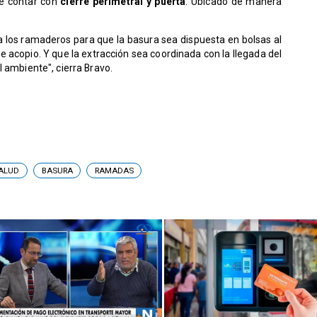
ue contar con
cierre perimetral y puerta
. Ubicado de manera
 a los ramaderos para que la basura sea dispuesta en bolsas al
de acopio. Y que la extracción sea coordinada con la llegada del
l ambiente", cierra Bravo.
SALUD
BASURA
RAMADAS