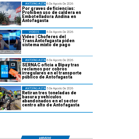
ANTOFAGASTA
6 De Agosto De 2026
Por graves deficiencias:
Prohiben uso de caldera en
Embotelladora Andina en
Antofagasta
VIDEOS
6 De Agosto De 2026
Video | Choferes del
TransAntofagasta piden
sistema mixto de pago
ANTOFAGASTA
6 De Agosto De 2026
SERNAC oficia a Bipay tras
reclamos por cobros
irregulares en el transporte
público de Antofagasta
ANTOFAGASTA
5 De Agosto De 2026
Retiran tres toneladas de
basura y vehículos
abandonados en el sector
centro alto de Antofagasta
VIDEOS