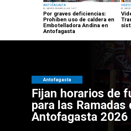
ANTOFAGASTA
VIDEO
EL JUEVES PASADO A LAS 14:17
EL JUEVE
reclamos a los
Por graves deficiencias:
Vid
mi coordina
Prohiben uso de caldera en
Tra
 cobros
Embotelladora Andina en
sis
n
Antofagasta
gasta
Antofagasta
Fijan horarios de 
para las Ramadas 
Antofagasta 2026