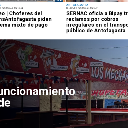
S
ANTOFAGASTA
S PASADO A LAS 10:44
EL JUEVES PASADO A LAS 9:47
eo | Choferes del
SERNAC oficia a Bipay t
nsAntofagasta piden
reclamos por cobros
tema mixto de pago
irregulares en el transp
público de Antofagasta
funcionamiento
de