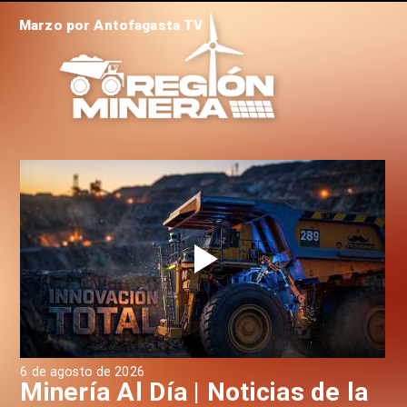
Marzo por Antofagasta TV
026
6 de agosto de 2026
l Día | Noticias de la
Minería Al Dí