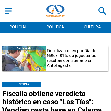
POLICIAL
POLÍTICA
CULTURA
Antofagasta
Tribunal frena opción de pena
mixta para Karen Rojo por ahora
JUSTICIA
Fiscalía obtiene veredicto
histórico en caso "Las Tías":
Vendían pasta base en Calama