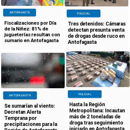
ANTOFAGASTA
POLICIAL
Fiscalizaciones por Día
Tres detenidos: Cámaras
de la Niñez: 81% de
detectan presunta venta
jugueterías resultan con
de drogas desde ruco en
sumario en Antofagasta
Antofagasta
POLICIAL
ANTOFAGASTA
Hasta la Región
Se sumarían al viento:
Metropolitana: Incautan
Decretan Alerta
más de 2 toneladas de
Temprana por
droga tras seguimiento
precipitaciones para la
iniciado en Antofagasta