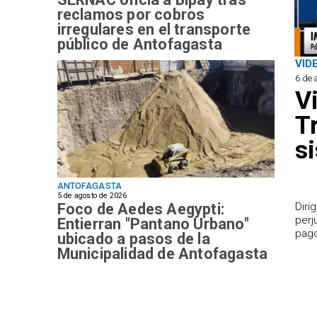
reclamos por cobros
irregulares en el transporte
público de Antofagasta
VID
6 de 
V
T
s
ANTOFAGASTA
5 de agosto de 2026
Foco de Aedes Aegypti:
​Dir
perj
Entierran "Pantano Urbano"
pago
ubicado a pasos de la
Municipalidad de Antofagasta