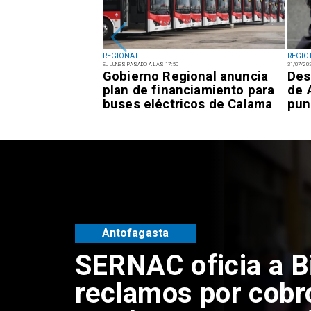
REGIONAL
REGIO
EL LUNES PASADO A LAS 17:59
31/07/20
inco fragatas
Gobierno Regional anuncia
Des
en el Balneario
plan de financiamiento para
de 
 Mejillones
buses eléctricos de Calama
pun
Antofagasta
SERNAC oficia a B
reclamos por cobr