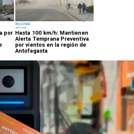
REGIONAL
POLICIAL
29/07/2026
28/07/2026
a por
Hasta 100 km/h: Mantienen
Descartan caíd
Alerta Temprana Preventiva
tras alerta en 
e
por vientos en la región de
Tuina
Antofagasta