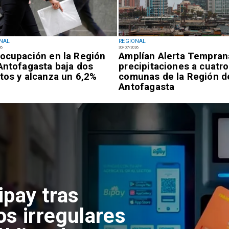
NAL
REGIONAL
26
30/07/2026
ocupación en la Región
Amplían Alerta Tempran
Antofagasta baja dos
precipitaciones a cuatro
tos y alcanza un 6,2%
comunas de la Región d
Antofagasta
ipay tras
os irregulares