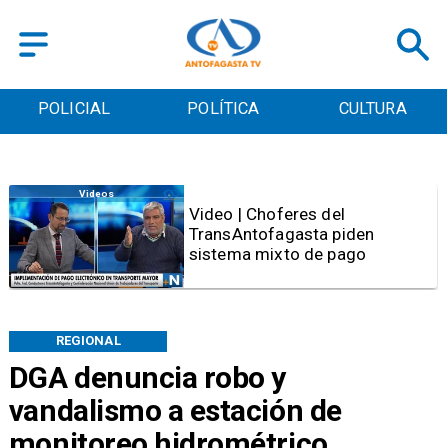
POLÍTICA
CULTURA
DEPORTES
Antofagasta
SERNAC oficia a Bipay tras
reclamos por cobros irregulares
en el transporte público de
Antofagasta
REGIONAL
DGA denuncia robo y
vandalismo a estación de
monitoreo hidrométrico