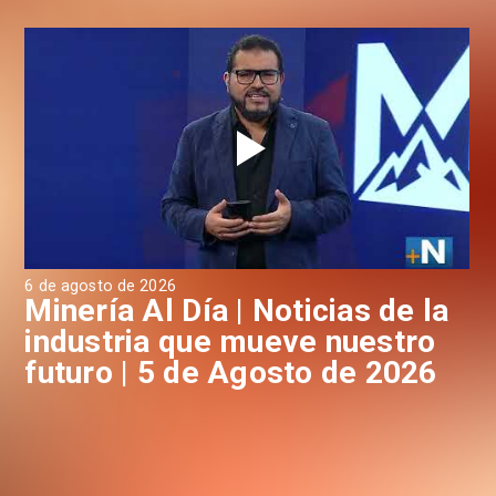
6 de agosto de 2026
4 d
a
Minería Al Día | Noticias de la
M
industria que mueve nuestro
i
futuro | 5 de Agosto de 2026
f