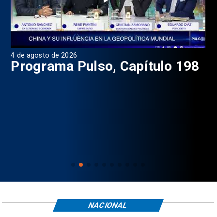
4 de agosto de 2026
1 d
9
Programa Pulso, Capítulo 198
P
NACIONAL