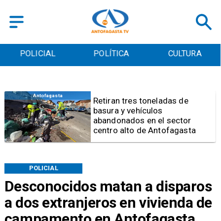
POLICIAL
POLÍTICA
CULTURA
Salud
Bajo el estándar: Hospitales de
Antofagasta y Calama no
cumplen con indicadores de
gestión del Minsal
POLICIAL
Desconocidos matan a disparos
a dos extranjeros en vivienda de
campamento en Antofagasta