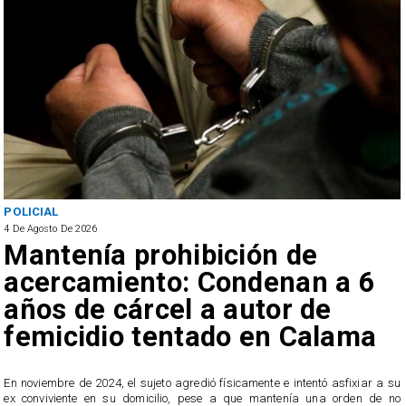
POLICIAL
4 De Agosto De 2026
Mantenía prohibición de
acercamiento: Condenan a 6
años de cárcel a autor de
femicidio tentado en Calama
En noviembre de 2024, el sujeto agredió físicamente e intentó asfixiar a su
n
ex conviviente en su domicilio, pese a que mantenía una orden de no
e