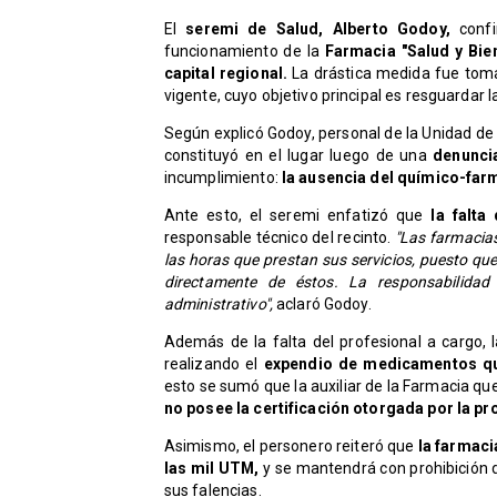
El
seremi de Salud, Alberto Godoy,
confi
funcionamiento de la
Farmacia "Salud y Bien
capital regional.
La drástica medida fue toma
vigente, cuyo objetivo principal es resguardar l
Según explicó Godoy, personal de la Unidad de
constituyó en el lugar luego de una
denunci
incumplimiento:
la ausencia del químico-far
Ante esto, el seremi enfatizó que
la falta
responsable técnico del recinto.
"Las farmacia
las horas que prestan sus servicios, puesto qu
directamente de éstos. La responsabilidad
administrativo",
aclaró Godoy.
Además de la falta del profesional a cargo, l
realizando el
expendio de medicamentos que
esto se sumó que la auxiliar de la Farmacia q
no posee la certificación otorgada por la pr
Asimismo, el personero reiteró que
la farmaci
las mil UTM,
y se mantendrá con prohibición
sus falencias.