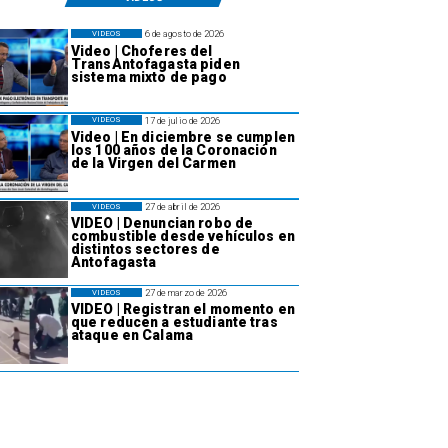
6 de agosto de 2026
VIDEOS
Video | Choferes del
TransAntofagasta piden
sistema mixto de pago
17 de julio de 2026
VIDEOS
Video | En diciembre se cumplen
los 100 años de la Coronación
de la Virgen del Carmen
27 de abril de 2026
VIDEOS
VIDEO | Denuncian robo de
combustible desde vehículos en
distintos sectores de
Antofagasta
27 de marzo de 2026
VIDEOS
VIDEO | Registran el momento en
que reducen a estudiante tras
ataque en Calama