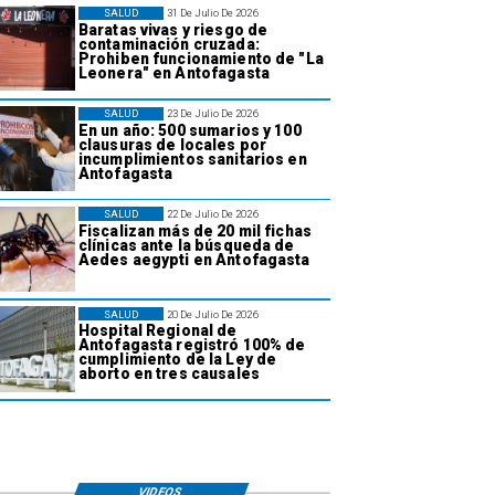
SALUD
31 De Julio De 2026
Baratas vivas y riesgo de
contaminación cruzada:
Prohiben funcionamiento de "La
Leonera" en Antofagasta
SALUD
23 De Julio De 2026
En un año: 500 sumarios y 100
clausuras de locales por
incumplimientos sanitarios en
Antofagasta
SALUD
22 De Julio De 2026
Fiscalizan más de 20 mil fichas
clínicas ante la búsqueda de
Aedes aegypti en Antofagasta
SALUD
20 De Julio De 2026
Hospital Regional de
Antofagasta registró 100% de
cumplimiento de la Ley de
aborto en tres causales
VIDEOS