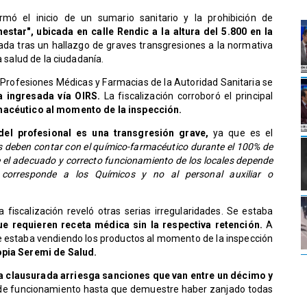
rmó el inicio de un sumario sanitario y la prohibición de
estar", ubicada en calle Rendic a la altura del 5.800 en la
da tras un hallazgo de graves transgresiones a la normativa
a salud de la ciudadanía.
 Profesiones Médicas y Farmacias de la Autoridad Sanitaria se
a ingresada vía OIRS.
La fiscalización corroboró el principal
macéutico al momento de la inspección.
 del profesional es una transgresión grave,
ya que es el
s deben contar con el químico-farmacéutico durante el 100% de
e el adecuado y correcto funcionamiento de los locales depende
 corresponde a los Químicos y no al personal auxiliar o
a fiscalización reveló otras serias irregularidades. Se estaba
 requieren receta médica sin la respectiva retención.
A
ue estaba vendiendo los productos al momento de la inspección
opia Seremi de Salud.
a clausurada arriesga sanciones que van entre un décimo y
 de funcionamiento hasta que demuestre haber zanjado todas