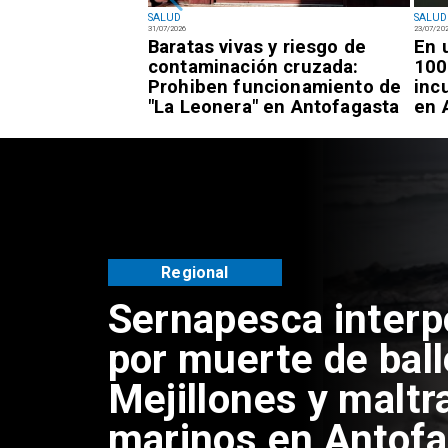
SALUD
SALUD
31/07/2026
23/07/20
 atenciones de
Baratas vivas y riesgo de
En 
" en todos los
contaminación cruzada:
100
ntofagasta
Prohiben funcionamiento de
inc
"La Leonera" en Antofagasta
en 
Regional
Sernapesca inter
por muerte de bal
Mejillones y maltr
marinos en Antof