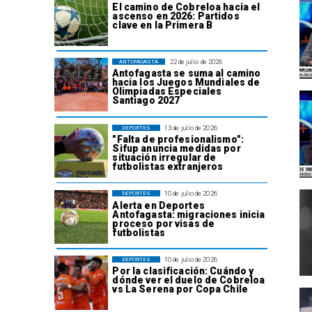
El camino de Cobreloa hacia el
ascenso en 2026: Partidos
clave en la Primera B
22 de julio de 2026
ANTOFAGASTA
Antofagasta se suma al camino
hacia los Juegos Mundiales de
Olimpiadas Especiales
Santiago 2027
13 de julio de 2026
DEPORTES
"Falta de profesionalismo":
Sifup anuncia medidas por
situación irregular de
futbolistas extranjeros
10 de julio de 2026
DEPORTES
Alerta en Deportes
Antofagasta: migraciones inicia
proceso por visas de
futbolistas
10 de julio de 2026
DEPORTES
Por la clasificación: Cuándo y
dónde ver el duelo de Cobreloa
vs La Serena por Copa Chile