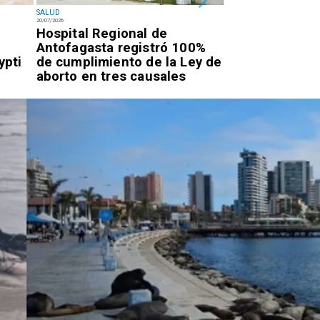
SALUD
SALUD
20/07/2026
20/07/2026
l
Hospital Regional de
Advierten por
Antofagasta registró 100%
respiratorias a
ypti
de cumplimiento de la Ley de
desde La Tira
aborto en tres causales