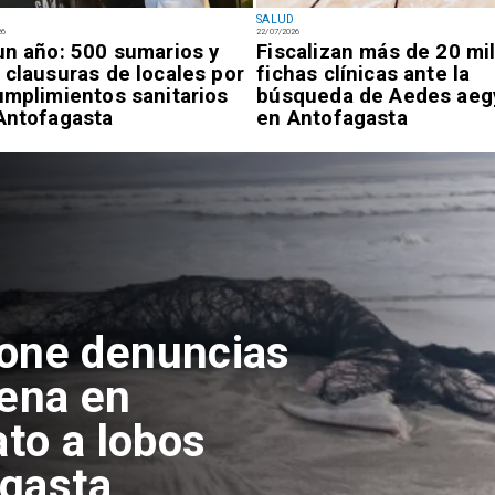
SALUD
26
22/07/2026
un año: 500 sumarios y
Fiscalizan más de 20 mi
 clausuras de locales por
fichas clínicas ante la
umplimientos sanitarios
búsqueda de Aedes aeg
Antofagasta
en Antofagasta
pone denuncias
lena en
ato a lobos
agasta