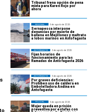
Tribunal frena opción de pena
mixta para Karen Rojo por
ahora
6 de agosto de 2026
REGIONAL
Sernapesca interpone
denuncias por muerte de
ballena en Mejillones y maltrato
a lobos marinos en Antofagasta
6 de agosto de 2026
ANTOFAGASTA
Fijan horarios de
funcionamiento para las
Ramadas de Antofagasta 2026
6 de agosto de 2026
ANTOFAGASTA
os
Por graves deficiencias:
Prohiben uso de caldera en
Embotelladora Andina en
Antofagasta
6 de agosto de 2026
POLICIAL
Mujer queda en prisión
preventiva por estafas con
to