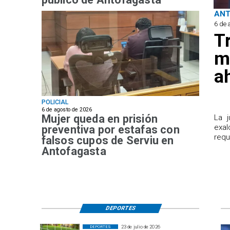
AN
6 de 
T
m
a
POLICIAL
6 de agosto de 2026
Mujer queda en prisión
​La 
exal
preventiva por estafas con
requ
falsos cupos de Serviu en
Antofagasta
DEPORTES
23 de julio de 2026
DEPORTES