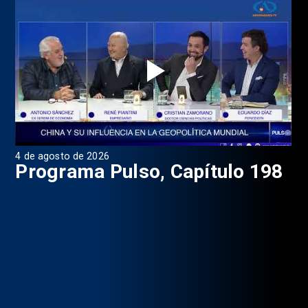
4 de agosto de 2026
1 d
9
Programa Pulso, Capítulo 198
P