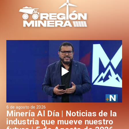
6 de agosto de 2026
4 d
a
Minería Al Día | Noticias de la
M
industria que mueve nuestro
i