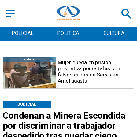
POLICIAL
POLÍTICA
CULTURA
Videos
Video | Choferes del
TransAntofagasta piden
sistema mixto de pago
JUDICIAL
Condenan a Minera Escondida
por discriminar a trabajador
despedido tras quedar ciego