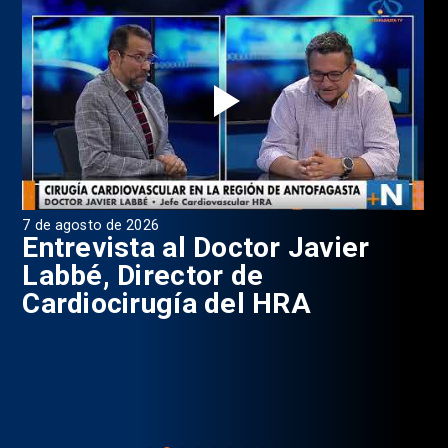
7 de agosto de 2026
6 d
0
Entrevista al Doctor Javier
P
Labbé, Director de
Cardiocirugía del HRA