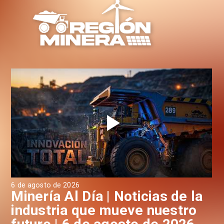
6 de agosto de 2026
6 d
a
Minería Al Día | Noticias de la
M
industria que mueve nuestro
i