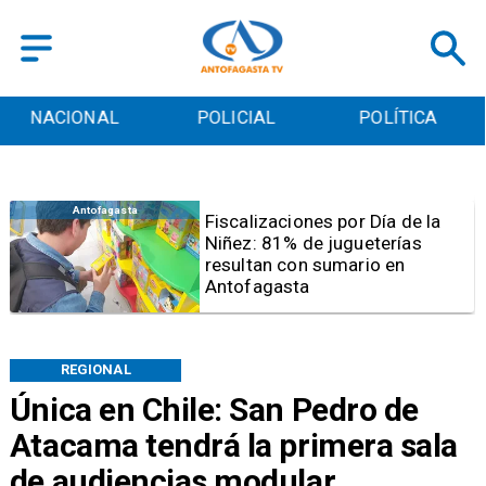
POLICIAL
POLÍTICA
CULTURA
Antofagasta
Tribunal frena opción de pena
mixta para Karen Rojo por ahora
REGIONAL
Única en Chile: San Pedro de
Atacama tendrá la primera sala
de audiencias modular