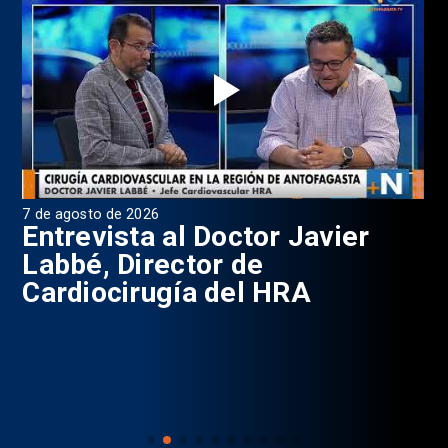
7 de agosto de 2026
6 d
0
Entrevista al Doctor Javier
P
Labbé, Director de
Cardiocirugía del HRA