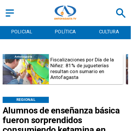
POLICIAL
POLÍTICA
CULTURA
Antofagasta
Tribunal frena opción de pena
mixta para Karen Rojo por ahora
REGIONAL
Alumnos de enseñanza básica
fueron sorprendidos
consumiendo ketamina en