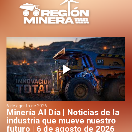
6 de agosto de 2026
6 d
a
Minería Al Día | Noticias de la
M
industria que mueve nuestro
i
futuro | 6 de agosto de 2026
f