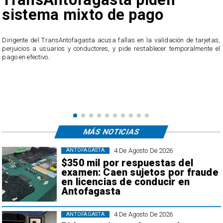
reclamos por cobros
o
irregulares en el trans
público de Antofagast
idación de tarjetas,
cer temporalmente el
El servicio ofició a la empresa tras recibir casi 40 recla
usuarios, quienes acusan cobros irregulares, descue
transacciones que no reconocen.
MÁS NOTICIAS
4 De Agosto De 2026
ANTOFAGASTA
$350 mil por respuestas del
examen: Caen sujetos por fraude
en licencias de conducir en
Antofagasta
4 De Agosto De 2026
ANTOFAGASTA