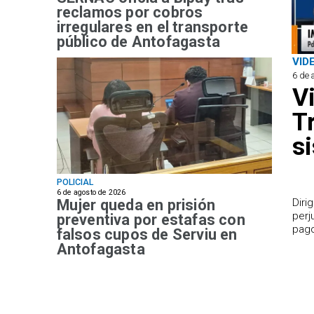
reclamos por cobros
irregulares en el transporte
público de Antofagasta
VID
6 de 
V
T
s
POLICIAL
6 de agosto de 2026
Mujer queda en prisión
​Dir
perj
preventiva por estafas con
pago
falsos cupos de Serviu en
Antofagasta