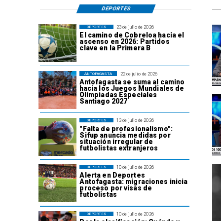
DEPORTES
23 de julio de 2026
DEPORTES
El camino de Cobreloa hacia el
ascenso en 2026: Partidos
clave en la Primera B
22 de julio de 2026
ANTOFAGASTA
Antofagasta se suma al camino
hacia los Juegos Mundiales de
Olimpiadas Especiales
Santiago 2027
13 de julio de 2026
DEPORTES
"Falta de profesionalismo":
Sifup anuncia medidas por
situación irregular de
futbolistas extranjeros
10 de julio de 2026
DEPORTES
Alerta en Deportes
Antofagasta: migraciones inicia
proceso por visas de
futbolistas
10 de julio de 2026
DEPORTES