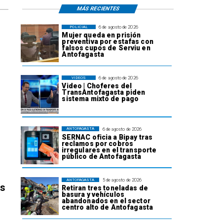
MÁS RECIENTES
6 de agosto de 2026
POLICIAL
Mujer queda en prisión
preventiva por estafas con
falsos cupos de Serviu en
Antofagasta
6 de agosto de 2026
VIDEOS
Video | Choferes del
TransAntofagasta piden
sistema mixto de pago
6 de agosto de 2026
ANTOFAGASTA
SERNAC oficia a Bipay tras
reclamos por cobros
irregulares en el transporte
público de Antofagasta
5 de agosto de 2026
ANTOFAGASTA
os
Retiran tres toneladas de
basura y vehículos
abandonados en el sector
centro alto de Antofagasta