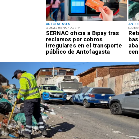
ANTOFAGASTA
ANTO
EL JUEVES PASADO A LAS 9:47
EL MIÉRC
rta Temprana
SERNAC oficia a Bipay tras
Ret
or
reclamos por cobros
bas
es para la
irregulares en el transporte
aba
tofagasta
público de Antofagasta
cen
Salud
Bajo el estándar: 
Antofagasta y Cal