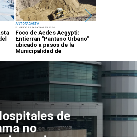
ANTOFAGASTA
ANTOFAGASTA
EL MIÉRCOLES PASADO A LAS 13:34
EL MARTES PASADO A LAS 17:34
asta
Foco de Aedes Aegypti:
Detienen a suje
del
Entierran "Pantano Urbano"
quema para sa
ubicado a pasos de la
eléctricos en e
Municipalidad de
de Antofagast
Antofagasta