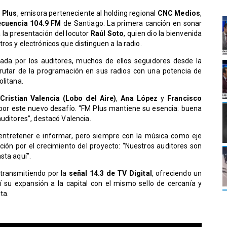
 Plus
, emisora perteneciente al holding regional
CNC Medios
,
ecuencia 104.9 FM
de Santiago. La primera canción en sonar
 la presentación del locutor
Raúl Soto
, quien dio la bienvenida
os y electrónicos que distinguen a la radio.
rada por los auditores, muchos de ellos seguidores desde la
isfrutar de la programación en sus radios con una potencia de
olitana.
s
Cristian Valencia (Lobo del Aire)
,
Ana López
y
Francisco
por este nuevo desafío. “FM Plus mantiene su esencia: buena
auditores”, destacó Valencia.
entretener e informar, pero siempre con la música como eje
ón por el crecimiento del proyecto: “Nuestros auditores son
sta aquí”.
transmitiendo por la
señal 14.3 de TV Digital
, ofreciendo un
í su expansión a la capital con el mismo sello de cercanía y
ta.