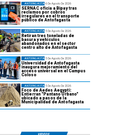
ANTOFAGASTA
6 De Agosto De 2026
SERNAC oficia a Bipay tras
reclamos por cobros
irregulares en el transporte
público de Antofagasta
ANTOFAGASTA
5 De Agosto De 2026
Retiran tres toneladas de
basura y vehículos
abandonados en el sector
centro alto de Antofagasta
ANTOFAGASTA
5 De Agosto De 2026
Universidad de Antofagasta
inaugura mejoramiento del
acceso universal en el Campus
Coloso
ANTOFAGASTA
5 De Agosto De 2026
Foco de Aedes Aegypti:
Entierran "Pantano Urbano"
ubicado a pasos de la
Municipalidad de Antofagasta
VIDEOS