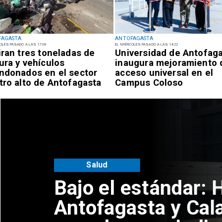
FAGASTA
ANTOFAGASTA
OLES PASADO A LAS 17:09
EL MIÉRCOLES PASADO A LAS 14:22
iran tres toneladas de
Universidad de Antofag
ura y vehículos
inaugura mejoramiento 
ndonados en el sector
acceso universal en el
tro alto de Antofagasta
Campus Coloso
Hospitales de
ama no