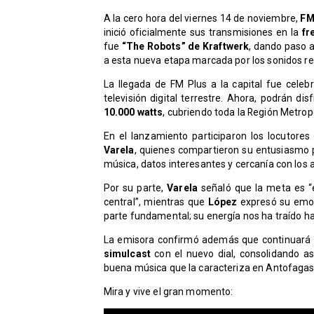
A la cero hora del viernes 14 de noviembre,
FM
inició oficialmente sus transmisiones en la
fr
fue
“The Robots” de Kraftwerk
, dando paso a
a esta nueva etapa marcada por los sonidos retr
La llegada de FM Plus a la capital fue celeb
televisión digital terrestre. Ahora, podrán d
10.000 watts
, cubriendo toda la Región Metrop
En el lanzamiento participaron los locutore
Varela
, quienes compartieron su entusiasmo 
música, datos interesantes y cercanía con los 
Por su parte,
Varela
señaló que la meta es “
central”, mientras que
López
expresó su emoci
parte fundamental; su energía nos ha traído ha
La emisora confirmó además que continuará 
simulcast
con el nuevo dial, consolidando as
buena música que la caracteriza en Antofagas
Mira y vive el gran momento: