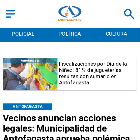
POLICIAL
POLÍTICA
CULTURA
Antofagasta
Tribunal frena opción de pena
mixta para Karen Rojo por ahora
ANTOFAGASTA
Vecinos anuncian acciones
legales: Municipalidad de
Antofagasta aprueba polémica