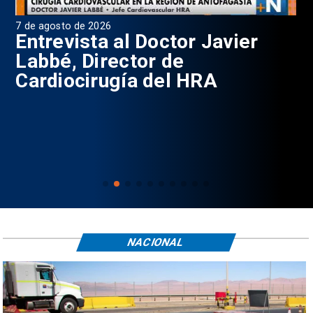
e agosto de 2026
6 de agos
ntrevista al Doctor Javier
Prog
abbé, Director de
ardiocirugía del HRA
NACIONAL