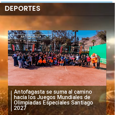
DEPORTES
DEPORTES
"Falta de profesionalismo": Sifup
anuncia medidas por situación
irregular de futbolistas
extranjeros