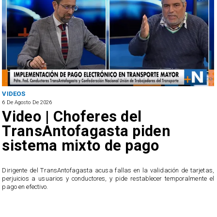
ANTOFAGASTA
6 De Agosto De 2026
SERNAC oficia a Bipay tras
reclamos por cobros
irregulares en el transporte
público de Antofagasta
as,
 el
El servicio ofició a la empresa tras recibir casi 40 reclamos por parte de l
usuarios, quienes acusan cobros irregulares, descuentos duplicados
transacciones que no reconocen.