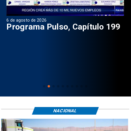
6 de agosto de 2026
4 d
Programa Pulso, Capítulo 199
P
NACIONAL