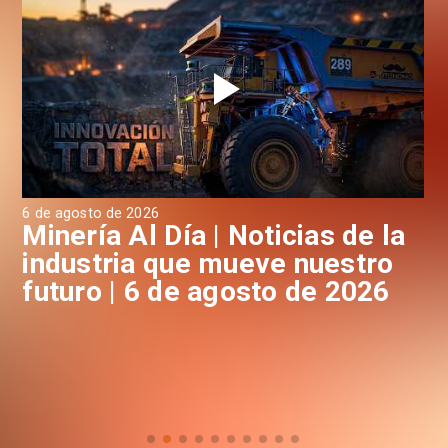
6 de agosto de 2026
6 d
a
Minería Al Día | Noticias de la
M
industria que mueve nuestro
i
futuro | 6 de agosto de 2026
f