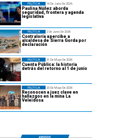
POLÍTICA
16 De Junio De 2026
Paulina Núñez aborda
seguridad, frontera y agenda
legislativa
POLÍTICA
2 De Junio De 2026
Contraloría apercibe a
alcaldesa de Sierra Gorda por
declaración
POLÍTICA
31 De Mayo De 2026
Cuenta Pública: la historia
detrás del retorno al 1 de junio
POLÍTICA
20 De Mayo De 2026
Reconocen a juez clave en
hallazgos en la mina La
Veleidosa
VIDEOS