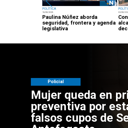
POLÍTICA
POLÍT
16/06/2026
02/06/20
 Gobierno
Paulina Núñez aborda
Con
ho nuevos
seguridad, frontera y agenda
alc
legislativa
dec
Policial
Mujer queda en pr
preventiva por est
falsos cupos de Se