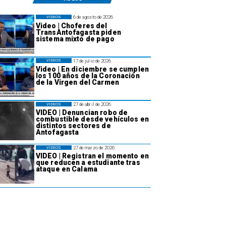
6 de agosto de 2026
VIDEOS
Video | Choferes del
TransAntofagasta piden
sistema mixto de pago
17 de julio de 2026
VIDEOS
Video | En diciembre se cumplen
los 100 años de la Coronación
de la Virgen del Carmen
27 de abril de 2026
VIDEOS
VIDEO | Denuncian robo de
combustible desde vehículos en
distintos sectores de
Antofagasta
27 de marzo de 2026
VIDEOS
VIDEO | Registran el momento en
que reducen a estudiante tras
ataque en Calama