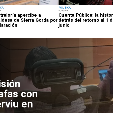
ICA
POLÍTICA
26
31/05/2026
traloría apercibe a
Cuenta Pública: la histor
aldesa de Sierra Gorda por
detrás del retorno al 1 
laración
junio
isión
afas con
rviu en