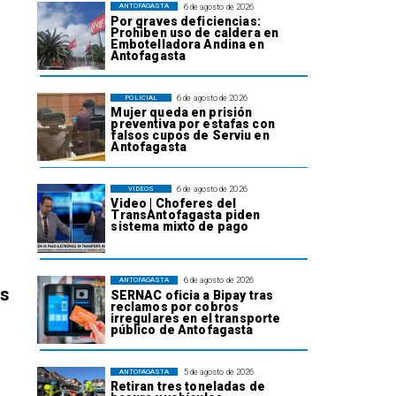
6 de agosto de 2026
ANTOFAGASTA
Por graves deficiencias:
Prohiben uso de caldera en
Embotelladora Andina en
Antofagasta
6 de agosto de 2026
POLICIAL
Mujer queda en prisión
preventiva por estafas con
falsos cupos de Serviu en
Antofagasta
6 de agosto de 2026
VIDEOS
Video | Choferes del
TransAntofagasta piden
sistema mixto de pago
6 de agosto de 2026
ANTOFAGASTA
os
SERNAC oficia a Bipay tras
reclamos por cobros
irregulares en el transporte
público de Antofagasta
5 de agosto de 2026
ANTOFAGASTA
Retiran tres toneladas de