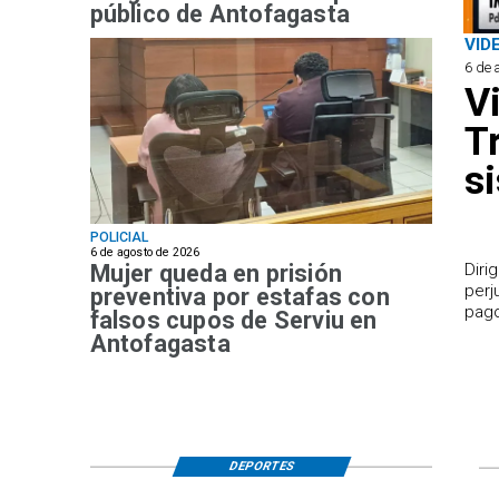
público de Antofagasta
VID
6 de 
V
T
s
POLICIAL
6 de agosto de 2026
Mujer queda en prisión
​Dir
perj
preventiva por estafas con
pago
falsos cupos de Serviu en
Antofagasta
DEPORTES