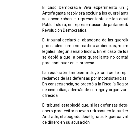
El caso Democracia Viva experimentó un gi
Antofagasta resolviera excluir a los querellante
se encontraban el representante de los dipu
Pablo Toloza, en representación de parlamentari
Revolución Democrática.
El tribunal declaró el abandono de las querel
procesales como no asistir a audiencias, no im
legales. Según señaló BioBio, En el caso de l
se debió a que la parte querellante no contab
para continuar en el proceso.
La resolución también incluyó un fuerte repr
reclamos de las defensas por inconsistencias 
En consecuencia, se ordenó a la Fiscalía Regio
de cinco días, además de corregir y organizar 
ofrecida.
El tribunal estableció que, si las defensas de
enero para evitar nuevos retrasos en la audien
Andrade, el abogado José Ignacio Figueroa valo
de dinero en su acusación.