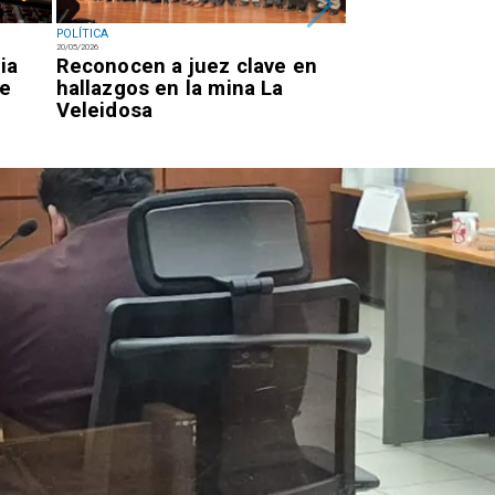
POLÍTICA
POLÍTICA
20/05/2026
19/05/2026
ia
Reconocen a juez clave en
Kast concreta
de
hallazgos en la mina La
de gabinete a 
Veleidosa
gobierno