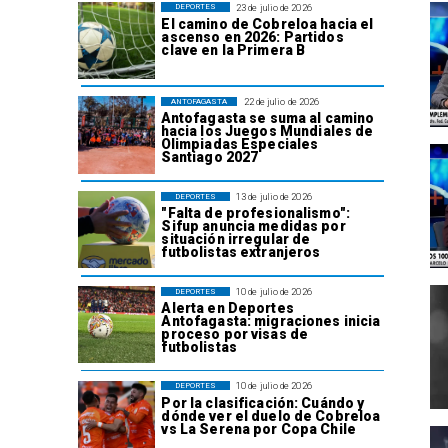
23 de julio de 2026
DEPORTES
El camino de Cobreloa hacia el
ascenso en 2026: Partidos
clave en la Primera B
22 de julio de 2026
ANTOFAGASTA
Antofagasta se suma al camino
hacia los Juegos Mundiales de
Olimpiadas Especiales
Santiago 2027
13 de julio de 2026
DEPORTES
"Falta de profesionalismo":
Sifup anuncia medidas por
situación irregular de
futbolistas extranjeros
10 de julio de 2026
DEPORTES
Alerta en Deportes
Antofagasta: migraciones inicia
proceso por visas de
futbolistas
10 de julio de 2026
DEPORTES
Por la clasificación: Cuándo y
dónde ver el duelo de Cobreloa
vs La Serena por Copa Chile