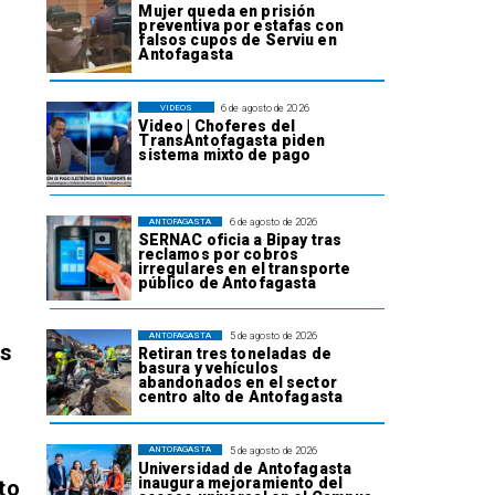
Mujer queda en prisión
preventiva por estafas con
falsos cupos de Serviu en
Antofagasta
6 de agosto de 2026
VIDEOS
Video | Choferes del
TransAntofagasta piden
sistema mixto de pago
6 de agosto de 2026
ANTOFAGASTA
SERNAC oficia a Bipay tras
reclamos por cobros
irregulares en el transporte
público de Antofagasta
5 de agosto de 2026
ANTOFAGASTA
os
Retiran tres toneladas de
basura y vehículos
abandonados en el sector
centro alto de Antofagasta
5 de agosto de 2026
ANTOFAGASTA
Universidad de Antofagasta
inaugura mejoramiento del
to