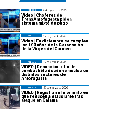
6 de agosto de 2026
VIDEOS
Video | Choferes del
TransAntofagasta piden
sistema mixto de pago
17 de julio de 2026
VIDEOS
Video | En diciembre se cumplen
los 100 años de la Coronación
de la Virgen del Carmen
27 de abril de 2026
VIDEOS
VIDEO | Denuncian robo de
combustible desde vehículos en
distintos sectores de
Antofagasta
27 de marzo de 2026
VIDEOS
VIDEO | Registran el momento en
que reducen a estudiante tras
ataque en Calama