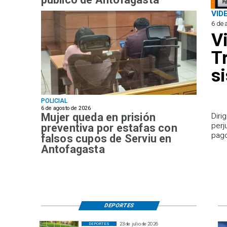
VID
6 de 
V
T
s
POLICIAL
6 de agosto de 2026
Mujer queda en prisión
​Dir
perj
preventiva por estafas con
pago
falsos cupos de Serviu en
Antofagasta
DEPORTES
23 de julio de 2026
DEPORTES