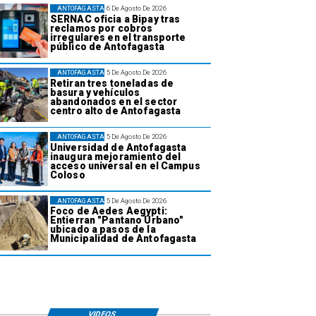
ANTOFAGASTA
6 De Agosto De 2026
SERNAC oficia a Bipay tras
reclamos por cobros
irregulares en el transporte
público de Antofagasta
ANTOFAGASTA
5 De Agosto De 2026
Retiran tres toneladas de
basura y vehículos
abandonados en el sector
centro alto de Antofagasta
ANTOFAGASTA
5 De Agosto De 2026
Universidad de Antofagasta
inaugura mejoramiento del
acceso universal en el Campus
Coloso
ANTOFAGASTA
5 De Agosto De 2026
Foco de Aedes Aegypti:
Entierran "Pantano Urbano"
ubicado a pasos de la
Municipalidad de Antofagasta
VIDEOS