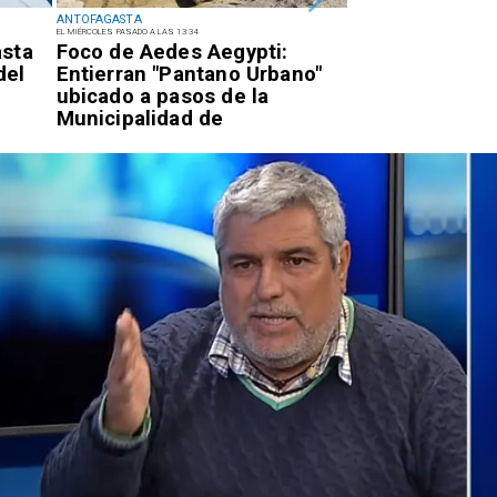
ANTOFAGASTA
ANTOFAGASTA
EL MIÉRCOLES PASADO A LAS 13:34
EL MARTES PASADO A LAS 17:34
asta
Foco de Aedes Aegypti:
Detienen a suje
del
Entierran "Pantano Urbano"
quema para sa
ubicado a pasos de la
eléctricos en e
Municipalidad de
de Antofagast
Antofagasta