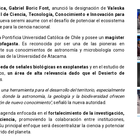
ica, Gabriel Boric Font,
anunció la designación de
Valeska
l de Ciencia, Tecnología, Conocimiento e Innovación para
nueva seremi asume con el desafío de potenciar el ecosistema
 para la ciencia nacional.
a Pontificia Universidad Católica de Chile y posee un
magíster
tofagasta.
Es reconocida por ser una de las pioneras en
ente sus conocimientos de astronomía y microbiología como
ias de la Universidad de Atacama.
eda de señales biológicas en exoplanetas
y en el estudio de
os,
un área de alta relevancia dado que el Desierto de
s.
a una herramienta para el desarrollo del territorio, especialmente
 donde la astronomía, la geología y la biodiversidad ofrecen
ión de nuevo conocimiento",
señaló la nueva autoridad.
a agenda enfocada en el
fortalecimiento de la investigación,
iencia,
promoviendo la colaboración entre instituciones,
 principal enfoque será descentralizar la ciencia y potenciar
ido del planeta.