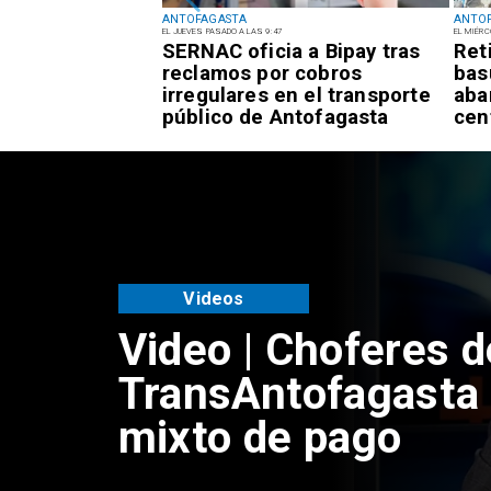
ANTOFAGASTA
ANTO
EL JUEVES PASADO A LAS 9:47
EL MIÉRC
rta Temprana
SERNAC oficia a Bipay tras
Ret
or
reclamos por cobros
bas
es para la
irregulares en el transporte
aba
tofagasta
público de Antofagasta
cen
Videos
Video | Choferes d
TransAntofagasta 
mixto de pago