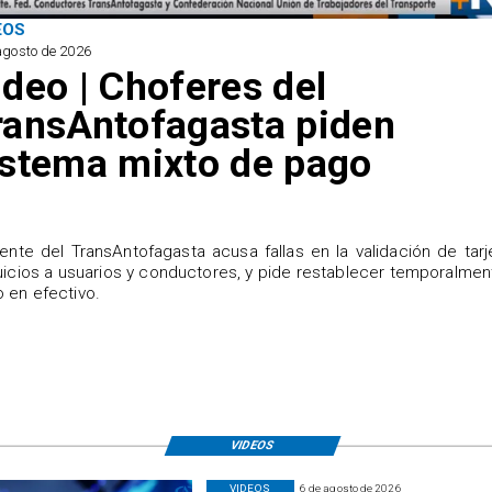
EOS
agosto de 2026
ideo | Choferes del
ransAntofagasta piden
istema mixto de pago
igente del TransAntofagasta acusa fallas en la validación de tarj
uicios a usuarios y conductores, y pide restablecer temporalmen
 en efectivo.
VIDEOS
VIDEOS
6 de agosto de 2026