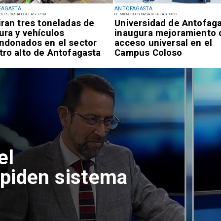
FAGASTA
ANTOFAGASTA
OLES PASADO A LAS 17:09
EL MIÉRCOLES PASADO A LAS 14:22
iran tres toneladas de
Universidad de Antofag
ura y vehículos
inaugura mejoramiento 
ndonados en el sector
acceso universal en el
tro alto de Antofagasta
Campus Coloso
el
piden sistema