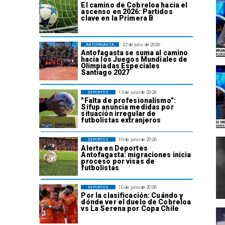
El camino de Cobreloa hacia el
ascenso en 2026: Partidos
clave en la Primera B
22 de julio de 2026
ANTOFAGASTA
Antofagasta se suma al camino
hacia los Juegos Mundiales de
Olimpiadas Especiales
Santiago 2027
13 de julio de 2026
DEPORTES
"Falta de profesionalismo":
Sifup anuncia medidas por
situación irregular de
futbolistas extranjeros
10 de julio de 2026
DEPORTES
Alerta en Deportes
Antofagasta: migraciones inicia
proceso por visas de
futbolistas
10 de julio de 2026
DEPORTES
Por la clasificación: Cuándo y
dónde ver el duelo de Cobreloa
vs La Serena por Copa Chile