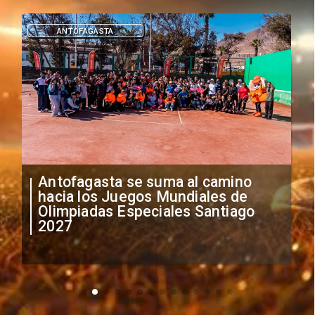
DEPORTES
"Falta de profesionalismo": Sifup
anuncia medidas por situación
irregular de futbolistas
extranjeros