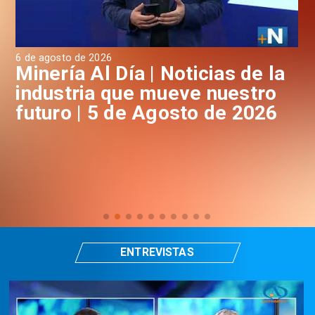
4 de agosto de 2026
3 d
a
Minería Al Día | Noticias de la
M
industria que mueve nuestro
i
futuro | 4 de Agosto de 2026
f
ENTREVISTAS