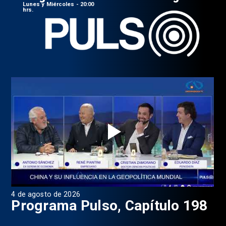
Lunes y Miércoles - 20:00
hrs.
4 de agosto de 2026
1 d
9
Programa Pulso, Capítulo 198
P