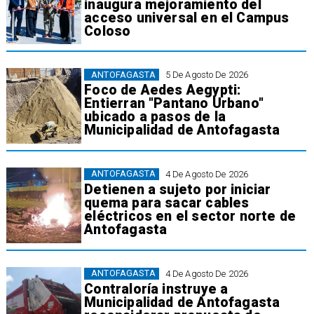
inaugura mejoramiento del
acceso universal en el Campus
Coloso
ANTOFAGASTA
5 De Agosto De 2026
Foco de Aedes Aegypti:
Entierran "Pantano Urbano"
ubicado a pasos de la
Municipalidad de Antofagasta
ANTOFAGASTA
4 De Agosto De 2026
Detienen a sujeto por iniciar
quema para sacar cables
eléctricos en el sector norte de
Antofagasta
ANTOFAGASTA
4 De Agosto De 2026
Contraloría instruye a
Municipalidad de Antofagasta