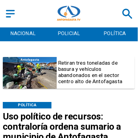
POLICIAL
POLÍTICA
CULTURA
Salud
Bajo el estándar: Hospitales de
Antofagasta y Calama no
cumplen con indicadores de
gestión del Minsal
POLÍTICA
Uso político de recursos:
contraloría ordena sumario a
municipio de Antofagasta