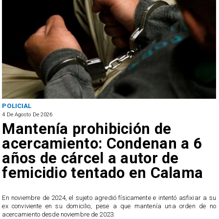
POLICIAL
4 De Agosto De 2026
Mantenía prohibición de
acercamiento: Condenan a 6
años de cárcel a autor de
femicidio tentado en Calama
En noviembre de 2024, el sujeto agredió físicamente e intentó asfixiar a su
n
ex conviviente en su domicilio, pese a que mantenía una orden de no
e
acercamiento desde noviembre de 2023.