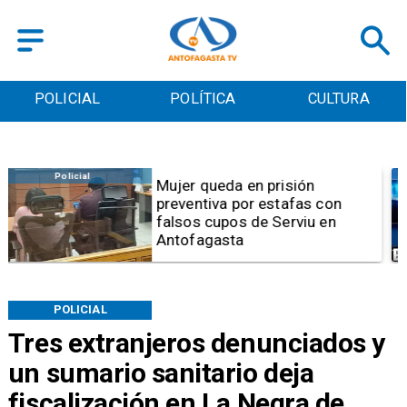
POLICIAL
POLÍTICA
CULTURA
Videos
Video | Choferes del
TransAntofagasta piden
sistema mixto de pago
POLICIAL
Tres extranjeros denunciados y
un sumario sanitario deja
fiscalización en La Negra de