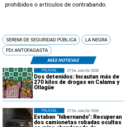
prohibidos o artículos de contrabando.
SEREMI DE SEGURIDAD PÚBLICA
LA NEGRA
PDI ANTOFAGASTA
MÁS NOTICIAS
POLICIAL
27 De Julio De 2026
Dos detenidos: Incautan más de
270 kilos de drogas en Calama y
Ollagüe
POLICIAL
27 De Julio De 2026
Estaban "hibernando": Recuperan
dos camionetas robadas ocultas