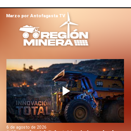
Marzo por Antofagasta TV
6 de agosto de 2026
6 d