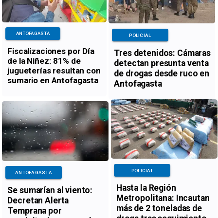
ANTOFAGASTA
POLICIAL
Fiscalizaciones por Día
Tres detenidos: Cámaras
de la Niñez: 81% de
detectan presunta venta
jugueterías resultan con
de drogas desde ruco en
sumario en Antofagasta
Antofagasta
POLICIAL
ANTOFAGASTA
Hasta la Región
Se sumarían al viento:
Metropolitana: Incautan
Decretan Alerta
más de 2 toneladas de
Temprana por