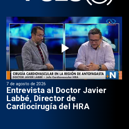
7 de agosto de 2026
6 d
0
Entrevista al Doctor Javier
P
Labbé, Director de
Cardiocirugía del HRA