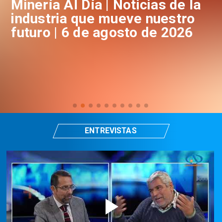
a
Minería Al Día | Noticias de la
M
industria que mueve nuestro
i
futuro | 6 de agosto de 2026
f
ENTREVISTAS