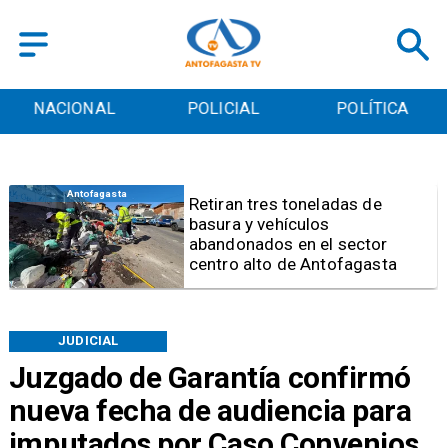
POLICIAL
POLÍTICA
CULTURA
Salud
Bajo el estándar: Hospitales de
Antofagasta y Calama no
cumplen con indicadores de
gestión del Minsal
JUDICIAL
Juzgado de Garantía confirmó
nueva fecha de audiencia para
imputados por Caso Convenios