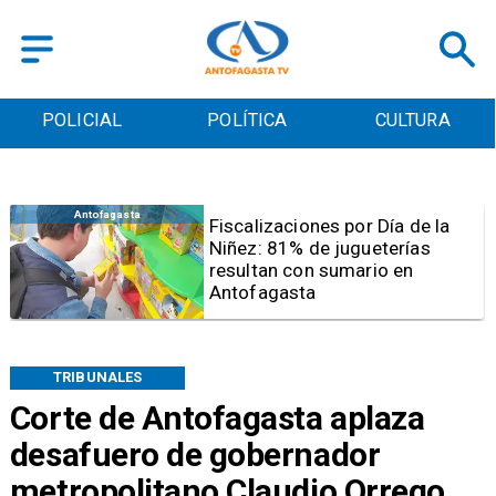
POLICIAL
POLÍTICA
CULTURA
Antofagasta
Tribunal frena opción de pena
mixta para Karen Rojo por ahora
TRIBUNALES
Corte de Antofagasta aplaza
desafuero de gobernador
metropolitano Claudio Orrego