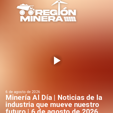
6 de agosto de 2026
6 d
a
Minería Al Día | Noticias de la
M
industria que mueve nuestro
i
futuro | 6 de agosto de 2026
f