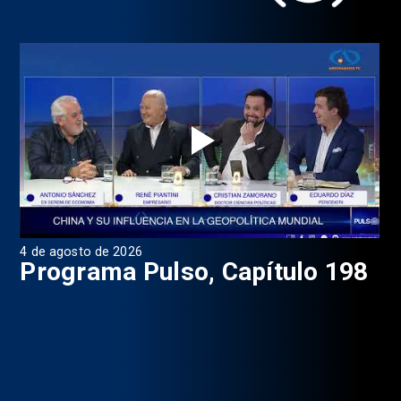
4 de agosto de 2026
1 d
9
Programa Pulso, Capítulo 198
P