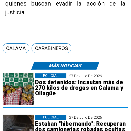
quienes buscan evadir la acción de la
justicia.
CALAMA
CARABINEROS
MÁS NOTICIAS
POLICIAL
27 De Julio De 2026
Dos detenidos: Incautan más de
270 kilos de drogas en Calama y
Ollagüe
POLICIAL
27 De Julio De 2026
Estaban "hibernando": Recuperan
dos camionetas robadas ocultas