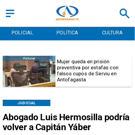
POLICIAL
POLÍTICA
CULTURA
Videos
Video | Choferes del
TransAntofagasta piden
sistema mixto de pago
JUDICIAL
Abogado Luis Hermosilla podría
volver a Capitán Yáber