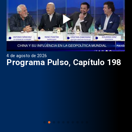
4 de agosto de 2026
1 d
9
Programa Pulso, Capítulo 198
P