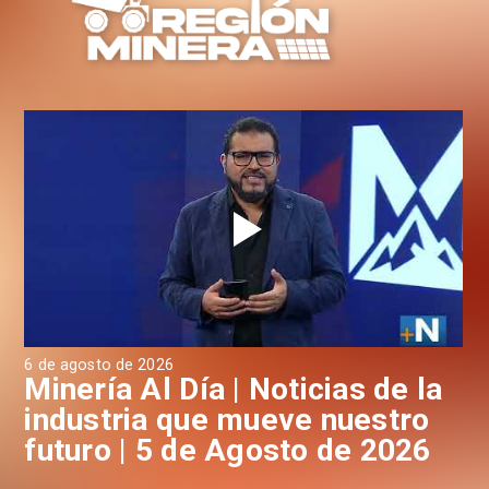
6 de agosto de 2026
4 d
a
Minería Al Día | Noticias de la
M
industria que mueve nuestro
i
futuro | 5 de Agosto de 2026
f