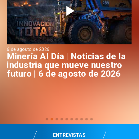
6 de agosto de 2026
6 d
a
Minería Al Día | Noticias de la
M
industria que mueve nuestro
i
futuro | 6 de agosto de 2026
f
ENTREVISTAS