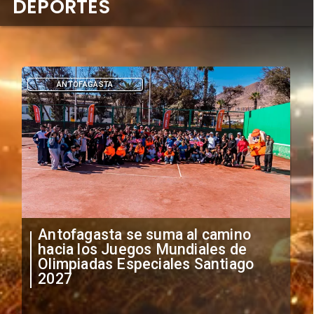
DEPORTES
DEPORTES
"Falta de profesionalismo": Sifup
anuncia medidas por situación
irregular de futbolistas
extranjeros