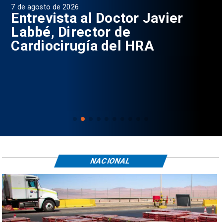
7 de agosto de 2026
6 d
0
Entrevista al Doctor Javier
P
Labbé, Director de
Cardiocirugía del HRA
NACIONAL