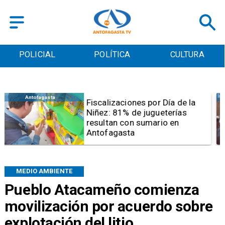
POLICIAL
POLÍTICA
CULTURA
Antofagasta
Tribunal frena opción de pena
mixta para Karen Rojo por ahora
MEDIO AMBIENTE
Pueblo Atacameño comienza
movilización por acuerdo sobre
explotación del litio