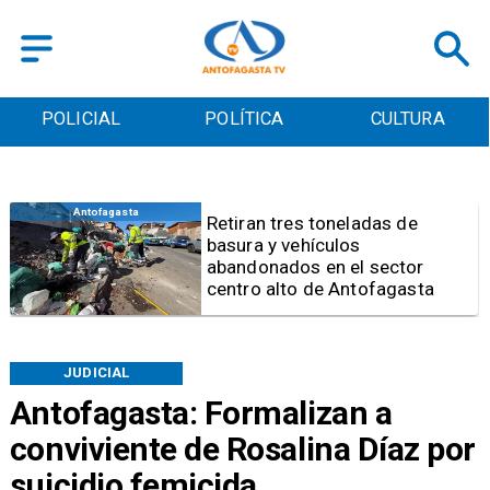
POLICIAL
POLÍTICA
CULTURA
Salud
Bajo el estándar: Hospitales de
Antofagasta y Calama no
cumplen con indicadores de
gestión del Minsal
JUDICIAL
Antofagasta: Formalizan a
conviviente de Rosalina Díaz por
suicidio femicida