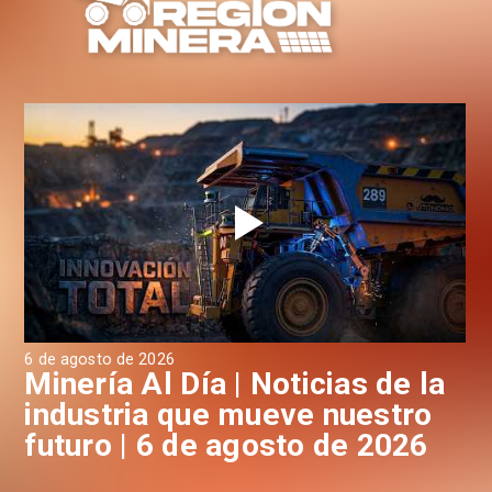
6 de agosto de 2026
6 d
a
Minería Al Día | Noticias de la
M
industria que mueve nuestro
i
futuro | 6 de agosto de 2026
f