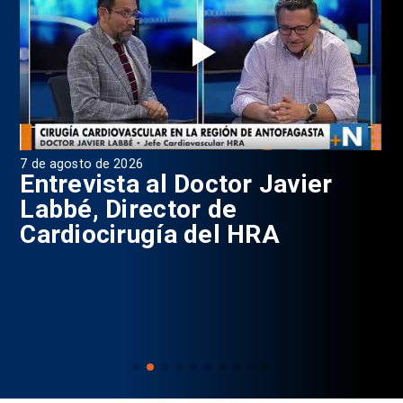
7 de agosto de 2026
6 d
0
Entrevista al Doctor Javier
P
Labbé, Director de
Cardiocirugía del HRA