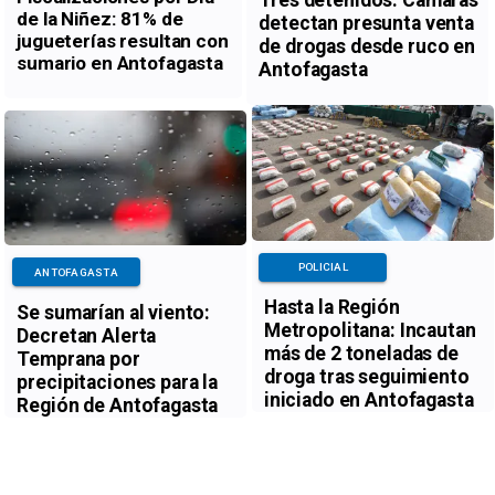
Tres detenidos: Cámaras
de la Niñez: 81% de
detectan presunta venta
jugueterías resultan con
de drogas desde ruco en
sumario en Antofagasta
Antofagasta
POLICIAL
ANTOFAGASTA
Hasta la Región
Se sumarían al viento:
Metropolitana: Incautan
Decretan Alerta
más de 2 toneladas de
Temprana por
droga tras seguimiento
precipitaciones para la
iniciado en Antofagasta
Región de Antofagasta