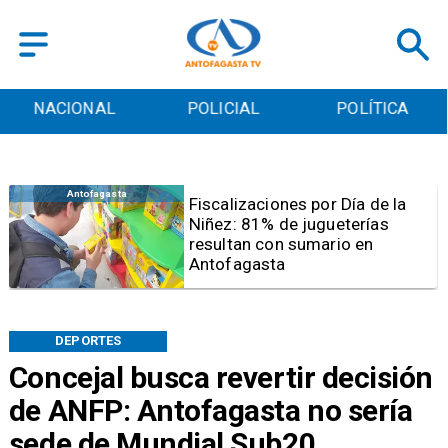
POLICIAL
POLÍTICA
CULTURA
Antofagasta
Tribunal frena opción de pena
mixta para Karen Rojo por ahora
DEPORTES
Concejal busca revertir decisión
de ANFP: Antofagasta no sería
sede de Mundial Sub20