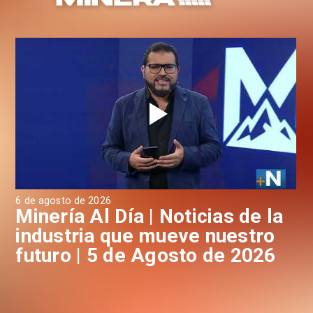
6 de agosto de 2026
4 d
a
Minería Al Día | Noticias de la
M
industria que mueve nuestro
i
futuro | 5 de Agosto de 2026
f