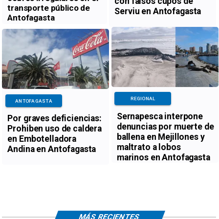
con falsos cupos de
transporte público de
Serviu en Antofagasta
Antofagasta
REGIONAL
ANTOFAGASTA
Sernapesca interpone
Por graves deficiencias:
denuncias por muerte de
Prohiben uso de caldera
ballena en Mejillones y
en Embotelladora
maltrato a lobos
Andina en Antofagasta
marinos en Antofagasta
MÁS RECIENTES