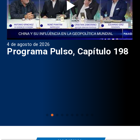
4 de agosto de 2026
1 d
9
Programa Pulso, Capítulo 198
P