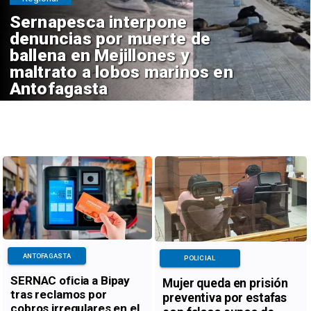
Sernapesca interpone
denuncias por muerte de
ballena en Mejillones y
maltrato a lobos marinos en
Antofagasta
ANTOFAGASTA
POLICIAL
SERNAC oficia a Bipay
Mujer queda en prisión
tras reclamos por
preventiva por estafas
cobros irregulares en el