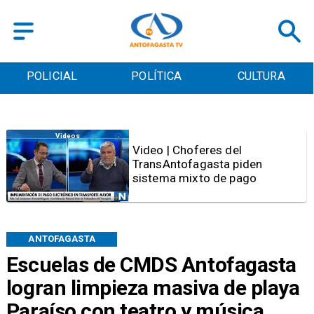
POLICIAL
POLÍTICA
CULTURA
Videos
Video | Choferes del
TransAntofagasta piden
sistema mixto de pago
ANTOFAGASTA
Escuelas de CMDS Antofagasta
logran limpieza masiva de playa
Paraíso con teatro y música