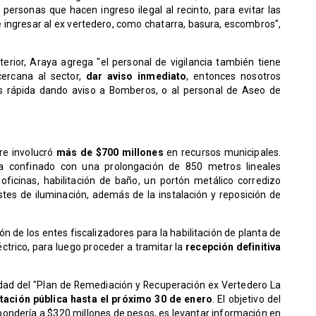
e personas que hacen ingreso ilegal al recinto, para evitar las
ingresar al ex vertedero, como chatarra, basura, escombros",
rior, Araya agrega "el personal de vigilancia también tiene
ercana al sector,
dar aviso inmediato
, entonces nosotros
rápida dando aviso a Bomberos, o al personal de Aseo de
re involucró
más de $700 millones
en recursos municipales.
ía confinado con una prolongación de 850 metros lineales
ficinas, habilitación de baño, un portón metálico corredizo
ostes de iluminación, además de la instalación y reposición de
.
n de los entes fiscalizadores para la habilitación de planta de
ctrico, para luego proceder a tramitar la
recepción definitiva
idad del "Plan de Remediación y Recuperación ex Vertedero La
itación pública hasta el próximo 30 de enero
. El objetivo del
pondería a $320 millones de pesos, es levantar información en