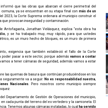
 informó que las obras que abarcan el cierre perimetral del
a comuna, ya se encuentran en su etapa final con
más de un
el 2023, la Corte Suprema ordenara al municipio construir el
ura que provocan inseguridad y contaminación.
 de Antofagasta, Jonathan Velásquez, explica "esta obra ha
dio
, y se ha trabajado muy, muy rápido, para que ustedes
ométrico, es un muro hecho de bloques, es un muro de primera
nto, exigencia que también estableció el fallo de la Corte
 a poder pasar a este sector, porque además
vamos a contar
vamos a tener cámaras de seguridad, además vamos a estar
obre las quemas de basura que continúan produciéndose en los
as seguramente va a seguir.
No es responsabilidad nuestra
,
ienes Nacionales
. Pero nosotros como municipio siempre
ásquez.
e del Departamento de Gestión de Operaciones del municipio,
 en cada punta del terreno del ex vertedero y la camioneta. El
ilancia. Tenemos algunas cámaras instaladas, lo cual
ha servido