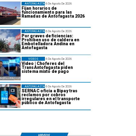
ANTOFAGASTA
6 De Agosto De 2026
Fijan horarios de
funcionamiento para las
Ramadas de Antofagasta 2026
ANTOFAGASTA
6 De Agosto De 2026
Por graves deficiencias:
Prohiben uso de caldera en
Embotelladora Andina en
Antofagasta
VIDEOS
6 De Agosto De 2026
Video | Choferes del
TransAntofagasta piden
sistema mixto de pago
ANTOFAGASTA
6 De Agosto De 2026
SERNAC oficia a Bipay tras
reclamos por cobros
irregulares en el transporte
público de Antofagasta
VIDEOS