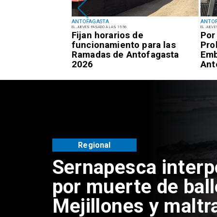
ANTOFAGASTA
ANTO
EL JUEVES PASADO A LAS 15:56
EL JUEVE
 respuestas del
Fijan horarios de
Por
 sujetos por
funcionamiento para las
Pro
encias de
Ramadas de Antofagasta
Emb
Antofagasta
2026
Ant
Regional
Sernapesca inter
por muerte de bal
Mejillones y maltr