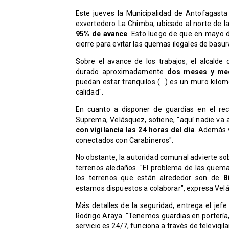
Este jueves la Municipalidad de Antofagasta
exvertedero La Chimba, ubicado al norte de l
95% de avance
. Esto luego de que en mayo d
cierre para evitar las quemas ilegales de bas
Sobre el avance de los trabajos, el alcalde
durado aproximadamente
dos meses y me
puedan estar tranquilos (...) es un muro kil
calidad".
En cuanto a disponer de guardias en el reci
Suprema, Velásquez, sotiene, "aquí nadie va
con vigilancia las 24 horas del día
. Además 
conectados con Carabineros".
No obstante, la autoridad comunal advierte s
terrenos aledaños. "El problema de las quem
los terrenos que están alrededor son de
B
estamos dispuestos a colaborar", expresa Vel
Más detalles de la seguridad, entrega el jef
Rodrigo Araya. "Tenemos guardias en portería,
servicio es 24/7, funciona a través de televig