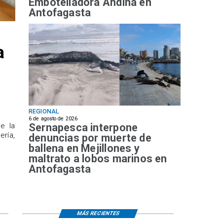
Embotelladora Andina en
Antofagasta
a
REGIONAL
6 de agosto de 2026
Sernapesca interpone
de la
ría,
denuncias por muerte de
ballena en Mejillones y
maltrato a lobos marinos en
Antofagasta
MÁS RECIENTES