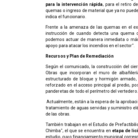
para la intervención rápida
, para el retiro d
quemas o ingreso de material que ya no puede 
indica el funcionario.
Frente a la amenaza de las quemas en el exte
instrucción de cuando detecta una quema c
podemos actuar de manera inmediata o más 
apoyo para atacar los incendios en el sector".
Recursos y Plan de Remediación
Según el comunicado, la construcción del cier
Obras que incorporan el muro de albañiler
estructurado de bloque y hormigón armado, o
reforzado en el acceso principal al predio, p
panderetas de todo el perímetro del vertedero
Actualmente, están a la espera de la aprobació
tratamiento de aguas servidas y suministro elé
de las obras.
También trabajan en el Estudio de Prefactibil
Chimba", el que se encuentra en
etapa de lic
estudio, cuyo financiamiento municipal corres