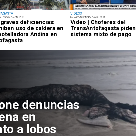
FAGASTA
VIDEOS
S PASADO A LAS 14:17
EL JUEVES PASADO A LAS 10:44
 graves deficiencias:
Video | Choferes del
hiben uso de caldera en
TransAntofagasta piden
otelladora Andina en
sistema mixto de pago
ofagasta
pone denuncias
lena en
ato a lobos