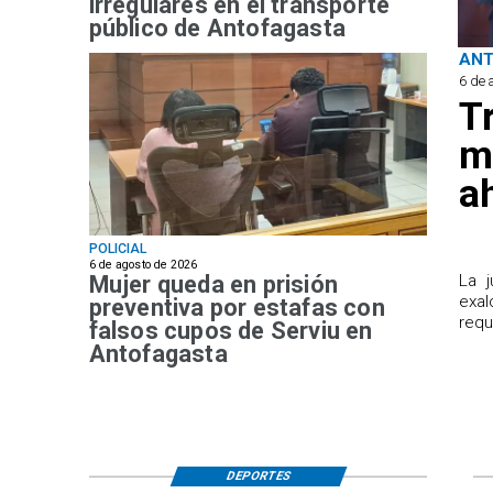
irregulares en el transporte
público de Antofagasta
AN
6 de 
T
m
a
POLICIAL
6 de agosto de 2026
Mujer queda en prisión
​La 
exal
preventiva por estafas con
requ
falsos cupos de Serviu en
Antofagasta
DEPORTES