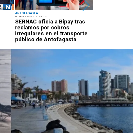
ANTOFAGASTA
ANTOFAGASTA
EL JUEVES PASADO A LAS 9:47
EL MIÉRCOLES PASADO A LAS 17:09
SERNAC oficia a Bipay tras
Retiran tres t
reclamos por cobros
basura y vehíc
irregulares en el transporte
abandonados e
público de Antofagasta
centro alto de