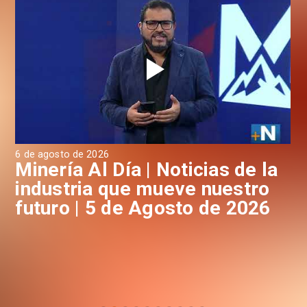
6 de agosto de 2026
4 d
a
Minería Al Día | Noticias de la
M
industria que mueve nuestro
i
futuro | 5 de Agosto de 2026
f