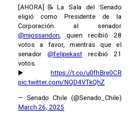
[AHORA]📝La Sala del Senado
eligió como Presidente de la
Corporación al senador
@mjossandon
, quien recibió 28
votos a favor, mientras que el
senador
@felipekast
recibió 21
votos.
▶️
https://t.co/u0fhBre0CR
pic.twitter.com/NQD4VTkQhZ
— Senado Chile (@Senado_Chile)
March 26, 2025