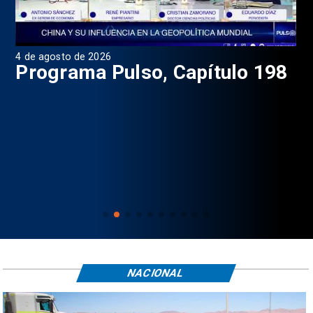
4 de agosto de 2026
1 d
9
Programa Pulso, Capítulo 198
P
NACIONAL