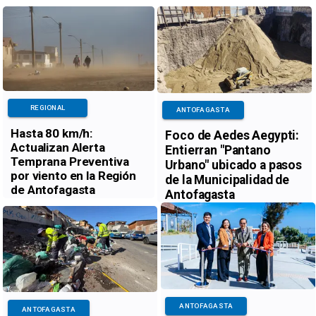
REGIONAL
ANTOFAGASTA
Hasta 80 km/h:
Foco de Aedes Aegypti:
Actualizan Alerta
Entierran "Pantano
Temprana Preventiva
Urbano" ubicado a pasos
por viento en la Región
de la Municipalidad de
de Antofagasta
Antofagasta
ANTOFAGASTA
ANTOFAGASTA