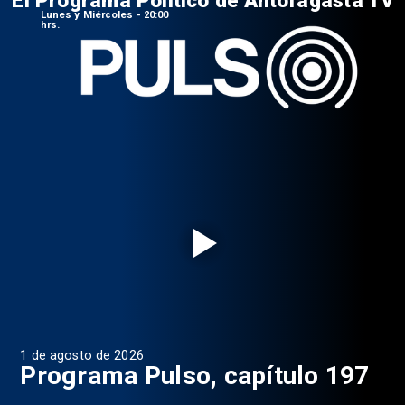
Lunes y Miércoles - 20:00
hrs.
1 de agosto de 2026
31 
8
Programa Pulso, capítulo 197
D