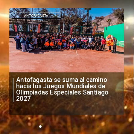
DEPORTES
"Falta de profesionalismo": Sifup
anuncia medidas por situación
irregular de futbolistas
extranjeros