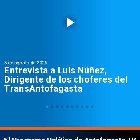
5 de agosto de 2026
5
Entrevista a Luis Núñez,
Dirigente de los choferes del
TransAntofagasta
El Programa Político de Antofagasta TV