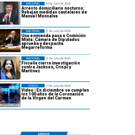
NACIONAL
23 De Julio De 2026
Arresto domiciliario nocturno:
Rebajan medidas cautelares de
Manuel Monsalve
NACIONAL
21 De Julio De 2026
Una enmienda pasa a Comisión
Mixta: Cámara de Diputados
aprueba y despacha
Megarreforma
NACIONAL
21 De Julio De 2026
Fiscalía cierra investigación
contra Jackson, Crispi y
Martínez
VIDEOS
17 De Julio De 2026
Video | En diciembre se cumplen
los 100 años de la Coronación
de la Virgen del Carmen
VIDEOS