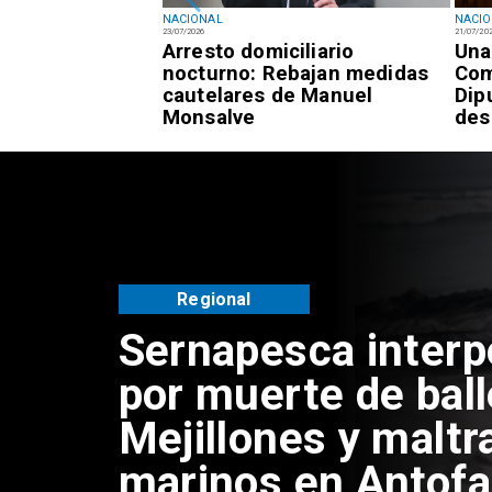
NACIONAL
NACI
23/07/2026
21/07/20
registra 7,3% de
Arresto domiciliario
Una
 frente al 9,4%
nocturno: Rebajan medidas
Com
cautelares de Manuel
Dip
Monsalve
des
Regional
Sernapesca inter
por muerte de bal
Mejillones y maltr
marinos en Antof