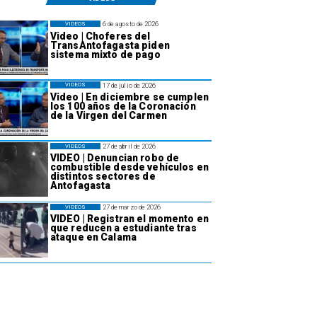
6 de agosto de 2026
VIDEOS
Video | Choferes del
TransAntofagasta piden
sistema mixto de pago
17 de julio de 2026
VIDEOS
Video | En diciembre se cumplen
los 100 años de la Coronación
de la Virgen del Carmen
27 de abril de 2026
VIDEOS
VIDEO | Denuncian robo de
combustible desde vehículos en
distintos sectores de
Antofagasta
27 de marzo de 2026
VIDEOS
VIDEO | Registran el momento en
que reducen a estudiante tras
ataque en Calama