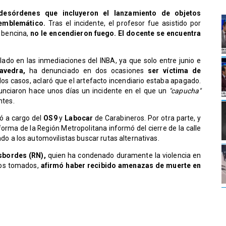
desórdenes que incluyeron el lanzamiento de objetos
 emblemático.
Tras el incidente, el profesor fue asistido por
 bencina,
no le encendieron fuego. El docente se encuentra
ado en las inmediaciones del INBA, ya que solo entre junio e
avedra,
ha denunciado en dos ocasiones
ser víctima de
os casos, aclaró que el artefacto incendiario estaba apagado.
nciaron hace unos días un incidente en el que un
"capucha"
ntes.
dó a cargo del
OS9
y
Labocar
de Carabineros. Por otra parte, y
forma de la Región Metropolitana informó del cierre de la calle
a los automovilistas buscar rutas alternativas.
sbordes (RN),
quien ha condenado duramente la violencia en
ceos tomados,
afirmó haber recibido amenazas de muerte en