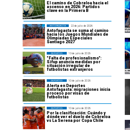
El camino de Cobreloa hacia el
ascenso en 2026: Partidos
clave en la Primera B
22 de julio de 2026
ANTOFAGASTA
Antofagasta se suma al camino
hacia los Juegos Mundiales de
Olimpiadas Especiales
Santiago 2027
13 de julio de 2026
DEPORTES
"Falta de profesionalismo":
Sifup anuncia medidas por
situación irregular de
futbolistas extranjeros
10 de julio de 2026
DEPORTES
Alerta en Deportes
Antofagasta: migraciones inicia
proceso por visas de
futbolistas
10 de julio de 2026
DEPORTES
Por la clasificación: Cuándo y
dónde ver el duelo de Cobreloa
vs La Serena por Copa Chile