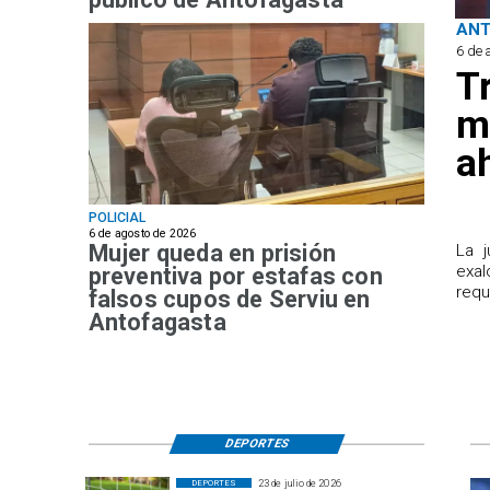
AN
6 de 
T
m
a
POLICIAL
6 de agosto de 2026
Mujer queda en prisión
​La 
exal
preventiva por estafas con
requ
falsos cupos de Serviu en
Antofagasta
DEPORTES
23 de julio de 2026
DEPORTES