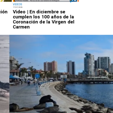
VIDEOS
NACIONAL
17/07/2026
14/07/2026
ción
Video | En diciembre se
Miércoles 7:20
cumplen los 100 años de la
Rojo llegará a 
Coronación de la Virgen del
por la PDI para
Carmen
condena