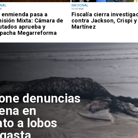
ONAL
NACIONAL
26
21/07/2026
 enmienda pasa a
Fiscalía cierra investiga
isión Mixta: Cámara de
contra Jackson, Crispi y
utados aprueba y
Martínez
pacha Megarreforma
pone denuncias
lena en
ato a lobos
agasta