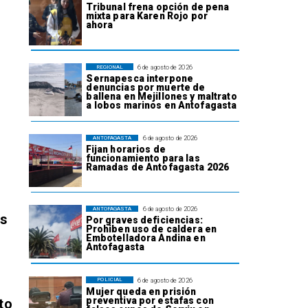
Tribunal frena opción de pena
mixta para Karen Rojo por
ahora
6 de agosto de 2026
REGIONAL
Sernapesca interpone
denuncias por muerte de
ballena en Mejillones y maltrato
a lobos marinos en Antofagasta
6 de agosto de 2026
ANTOFAGASTA
Fijan horarios de
funcionamiento para las
Ramadas de Antofagasta 2026
6 de agosto de 2026
ANTOFAGASTA
os
Por graves deficiencias:
Prohiben uso de caldera en
Embotelladora Andina en
Antofagasta
6 de agosto de 2026
POLICIAL
Mujer queda en prisión
preventiva por estafas con
to