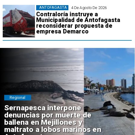
ANTOFAGASTA
4 De Agosto De 2026
Contraloría instruye a
Municipalidad de Antofagasta
reconsiderar propuesta de
empresa Demarco
Regional
Sernapesca interpone
denuncias por muerte de
ballena en Mejillones y
maltrato a lobos marinos en