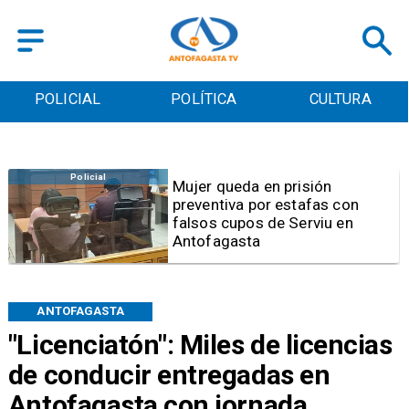
POLICIAL
POLÍTICA
CULTURA
Videos
Video | Choferes del
TransAntofagasta piden
sistema mixto de pago
ANTOFAGASTA
"Licenciatón": Miles de licencias
de conducir entregadas en
Antofagasta con jornada