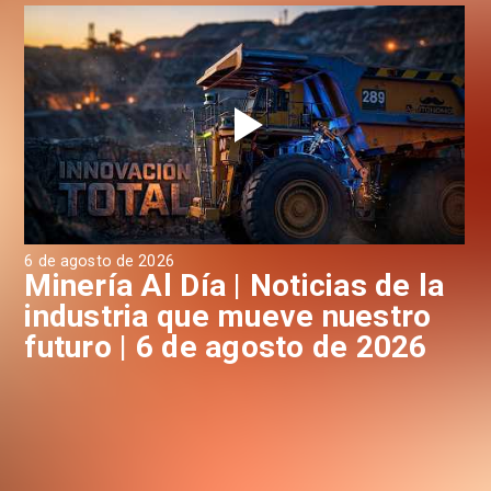
6 de agosto de 2026
6 d
a
Minería Al Día | Noticias de la
M
industria que mueve nuestro
i
futuro | 6 de agosto de 2026
f