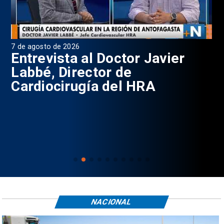
7 de agosto de 2026
6 d
0
Entrevista al Doctor Javier
P
Labbé, Director de
Cardiocirugía del HRA
NACIONAL