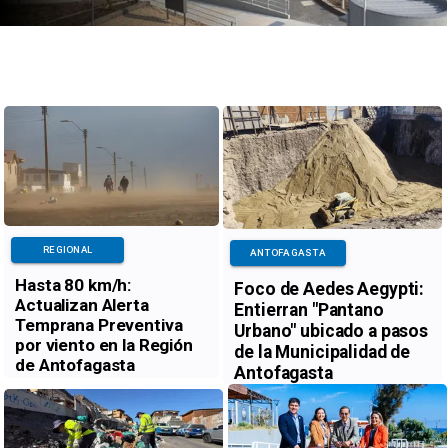
REGIONAL
ANTOFAGASTA
Hasta 80 km/h:
Foco de Aedes Aegypti:
Actualizan Alerta
Entierran "Pantano
Temprana Preventiva
Urbano" ubicado a pasos
por viento en la Región
de la Municipalidad de
de Antofagasta
Antofagasta