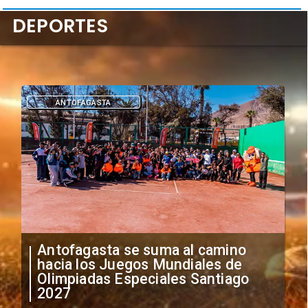
DEPORTES
DEPORTES
"Falta de profesionalismo": Sifup
anuncia medidas por situación
irregular de futbolistas
extranjeros