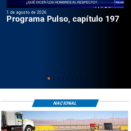
1 de agosto de 2026
31 
8
Programa Pulso, capítulo 197
D
NACIONAL