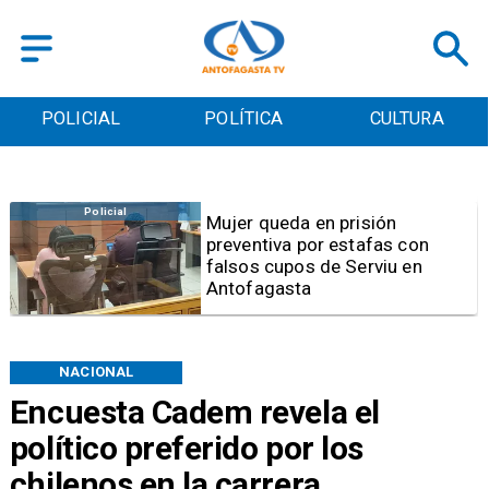
POLICIAL
POLÍTICA
CULTURA
Videos
Video | Choferes del
TransAntofagasta piden
sistema mixto de pago
NACIONAL
Encuesta Cadem revela el
político preferido por los
chilenos en la carrera