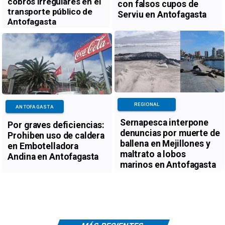
cobros irregulares en el
con falsos cupos de
transporte público de
Serviu en Antofagasta
Antofagasta
REGIONAL
ANTOFAGASTA
Sernapesca interpone
Por graves deficiencias:
denuncias por muerte de
Prohiben uso de caldera
ballena en Mejillones y
en Embotelladora
maltrato a lobos
Andina en Antofagasta
marinos en Antofagasta