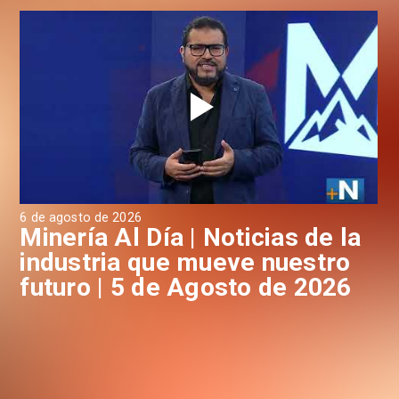
6 de agosto de 2026
4 d
a
Minería Al Día | Noticias de la
M
industria que mueve nuestro
i
futuro | 5 de Agosto de 2026
f