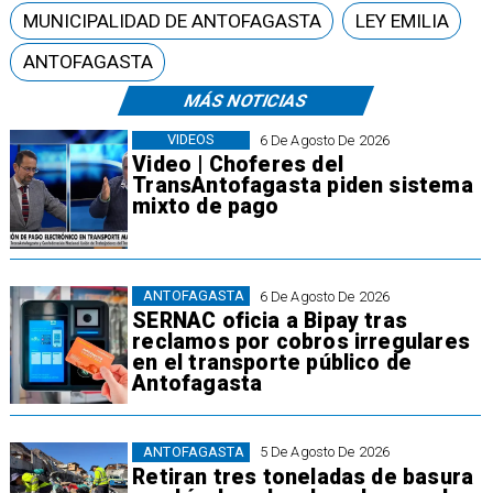
MUNICIPALIDAD DE ANTOFAGASTA
LEY EMILIA
ANTOFAGASTA
MÁS NOTICIAS
VIDEOS
6 De Agosto De 2026
Video | Choferes del
TransAntofagasta piden sistema
mixto de pago
ANTOFAGASTA
6 De Agosto De 2026
SERNAC oficia a Bipay tras
reclamos por cobros irregulares
en el transporte público de
Antofagasta
ANTOFAGASTA
5 De Agosto De 2026
Retiran tres toneladas de basura