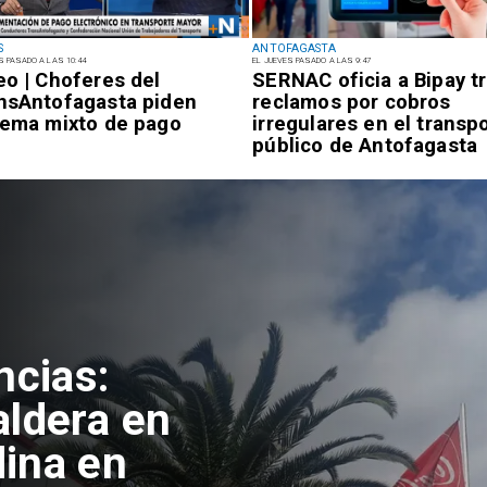
S
ANTOFAGASTA
S PASADO A LAS 10:44
EL JUEVES PASADO A LAS 9:47
eo | Choferes del
SERNAC oficia a Bipay t
nsAntofagasta piden
reclamos por cobros
tema mixto de pago
irregulares en el transp
público de Antofagasta
ncias:
aldera en
ina en