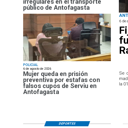
irregulares en el transporte
público de Antofagasta
AN
6 de 
F
f
R
POLICIAL
6 de agosto de 2026
Mujer queda en prisión
Se d
madr
preventiva por estafas con
la 0
falsos cupos de Serviu en
Antofagasta
DEPORTES