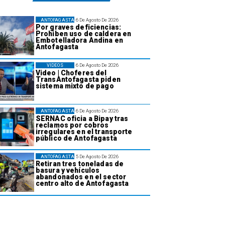
ANTOFAGASTA
6 De Agosto De 2026
Por graves deficiencias:
Prohiben uso de caldera en
Embotelladora Andina en
Antofagasta
VIDEOS
6 De Agosto De 2026
Video | Choferes del
TransAntofagasta piden
sistema mixto de pago
ANTOFAGASTA
6 De Agosto De 2026
SERNAC oficia a Bipay tras
reclamos por cobros
irregulares en el transporte
público de Antofagasta
ANTOFAGASTA
5 De Agosto De 2026
Retiran tres toneladas de
basura y vehículos
abandonados en el sector
centro alto de Antofagasta