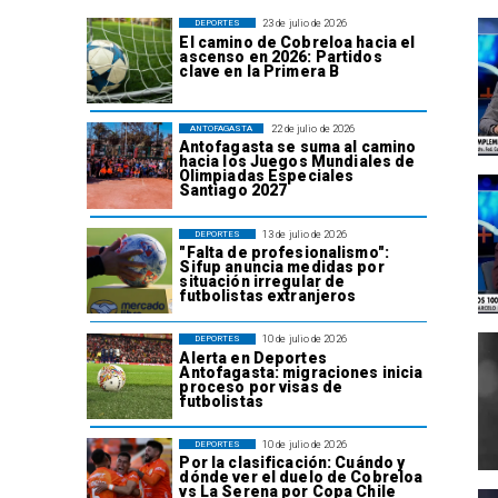
23 de julio de 2026
DEPORTES
El camino de Cobreloa hacia el
ascenso en 2026: Partidos
clave en la Primera B
22 de julio de 2026
ANTOFAGASTA
Antofagasta se suma al camino
hacia los Juegos Mundiales de
Olimpiadas Especiales
Santiago 2027
13 de julio de 2026
DEPORTES
"Falta de profesionalismo":
Sifup anuncia medidas por
situación irregular de
futbolistas extranjeros
10 de julio de 2026
DEPORTES
Alerta en Deportes
Antofagasta: migraciones inicia
proceso por visas de
futbolistas
10 de julio de 2026
DEPORTES
Por la clasificación: Cuándo y
dónde ver el duelo de Cobreloa
vs La Serena por Copa Chile