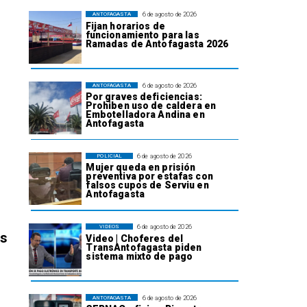
6 de agosto de 2026
ANTOFAGASTA
Fijan horarios de
funcionamiento para las
Ramadas de Antofagasta 2026
6 de agosto de 2026
ANTOFAGASTA
Por graves deficiencias:
Prohiben uso de caldera en
Embotelladora Andina en
Antofagasta
6 de agosto de 2026
POLICIAL
Mujer queda en prisión
preventiva por estafas con
falsos cupos de Serviu en
Antofagasta
6 de agosto de 2026
VIDEOS
os
Video | Choferes del
TransAntofagasta piden
sistema mixto de pago
6 de agosto de 2026
ANTOFAGASTA