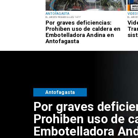
ANTOFAGASTA
VIDEO
EL JUEVES PASADO A LAS 14:17
EL JUEVE
reclamos a los
Por graves deficiencias:
Vid
mi coordina
Prohiben uso de caldera en
Tra
 cobros
Embotelladora Andina en
sis
n
Antofagasta
gasta
Antofagasta
Por graves deficie
Prohiben uso de c
Embotelladora And