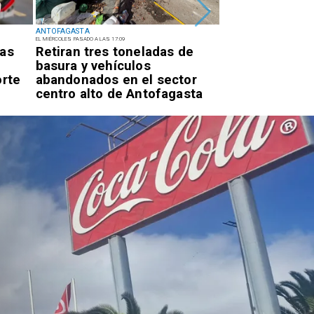
ANTOFAGASTA
ANTOFAGASTA
EL MIÉRCOLES PASADO A LAS 17:09
EL MIÉRCOLES PASADO A LAS 14:22
ras
Retiran tres toneladas de
Universidad d
basura y vehículos
inaugura mejo
orte
abandonados en el sector
acceso univers
centro alto de Antofagasta
Campus Colos