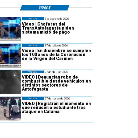
VIDEOS
6 de agosto de 2026
VIDEOS
Video | Choferes del
TransAntofagasta piden
sistema mixto de pago
17 de julio de 2026
VIDEOS
Video | En diciembre se cumplen
los 100 años de la Coronación
de la Virgen del Carmen
27 de abril de 2026
VIDEOS
VIDEO | Denuncian robo de
combustible desde vehículos en
distintos sectores de
Antofagasta
27 de marzo de 2026
VIDEOS
VIDEO | Registran el momento en
que reducen a estudiante tras
ataque en Calama