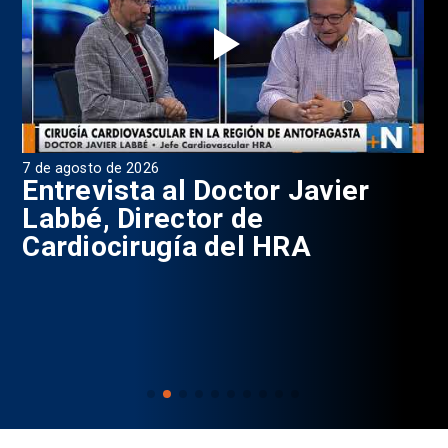
7 de agosto de 2026
6 d
0
Entrevista al Doctor Javier
P
Labbé, Director de
Cardiocirugía del HRA