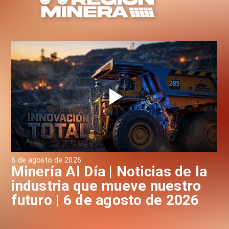
6 de agosto de 2026
6 d
a
Minería Al Día | Noticias de la
M
industria que mueve nuestro
i
futuro | 6 de agosto de 2026
f