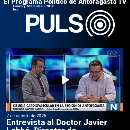
El Programa Político de Antofagasta TV
Lunes y Miércoles - 20:00
hrs.
7 de agosto de 2026
6 d
0
Entrevista al Doctor Javier
P