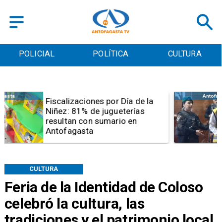
POLICIAL
POLÍTICA
CULTURA
Antofagasta
Tribunal frena opción de pena
mixta para Karen Rojo por ahora
CULTURA
Feria de la Identidad de Coloso
celebró la cultura, las
tradiciones y el patrimonio local