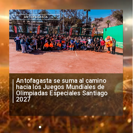
DEPORTES
"Falta de profesionalismo": Sifup
anuncia medidas por situación
irregular de futbolistas
extranjeros