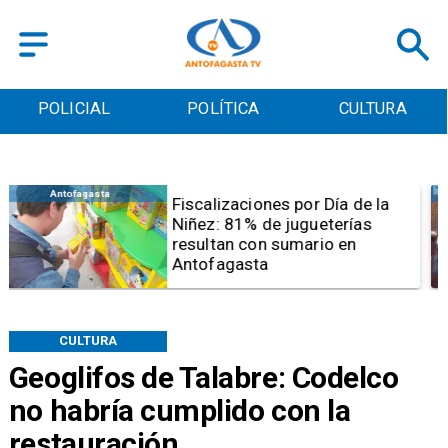
POLICIAL
POLÍTICA
CULTURA
Antofagasta
Tribunal frena opción de pena
mixta para Karen Rojo por ahora
CULTURA
Geoglifos de Talabre: Codelco
no habría cumplido con la
restauración