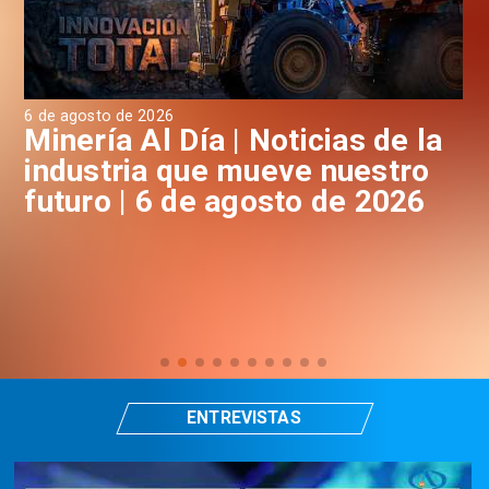
6 de agosto de 2026
6 d
a
Minería Al Día | Noticias de la
M
industria que mueve nuestro
i
futuro | 6 de agosto de 2026
f
ENTREVISTAS