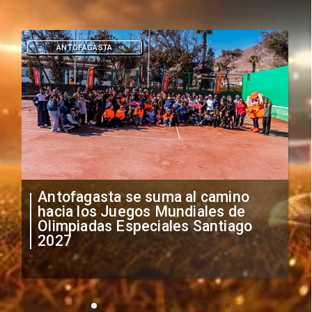
DEPORTES
"Falta de profesionalismo": Sifup
anuncia medidas por situación
irregular de futbolistas
extranjeros