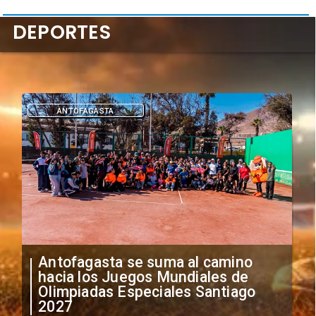
DEPORTES
ANTOFAGASTA
DEPORT
ofagasta se suma al camino
"Falta de
ia los Juegos Mundiales de
anuncia 
mpiadas Especiales Santiago
irregular
27
extranje