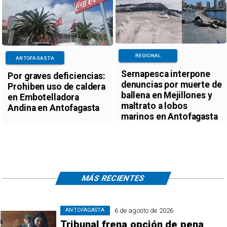
REGIONAL
ANTOFAGASTA
Sernapesca interpone
Por graves deficiencias:
denuncias por muerte de
Prohiben uso de caldera
ballena en Mejillones y
en Embotelladora
maltrato a lobos
Andina en Antofagasta
marinos en Antofagasta
MÁS RECIENTES
6 de agosto de 2026
ANTOFAGASTA
Tribunal frena opción de pena