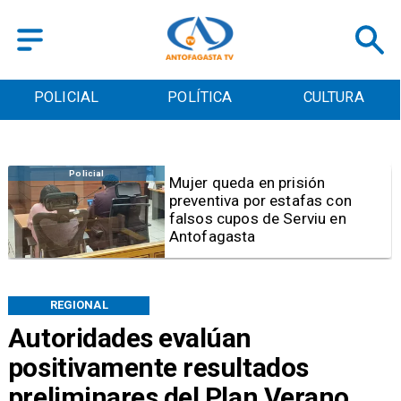
POLICIAL
POLÍTICA
CULTURA
Videos
Video | Choferes del
TransAntofagasta piden
sistema mixto de pago
REGIONAL
Autoridades evalúan
positivamente resultados
preliminares del Plan Verano