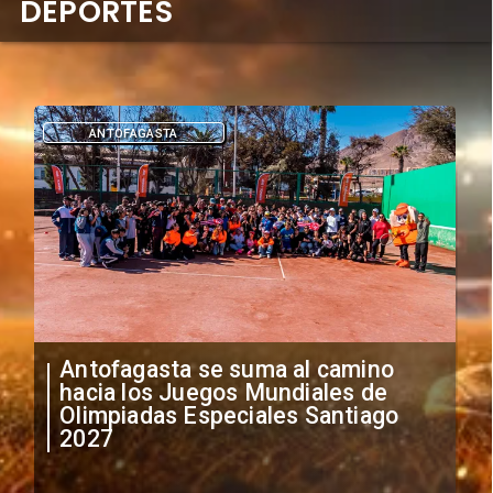
DEPORTES
DEPORTES
"Falta de profesionalismo": Sifup
anuncia medidas por situación
irregular de futbolistas
extranjeros