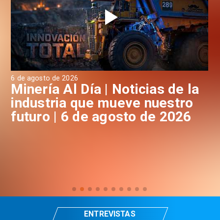
6 de agosto de 2026
6 d
a
Minería Al Día | Noticias de la
M
industria que mueve nuestro
i
futuro | 6 de agosto de 2026
f
ENTREVISTAS