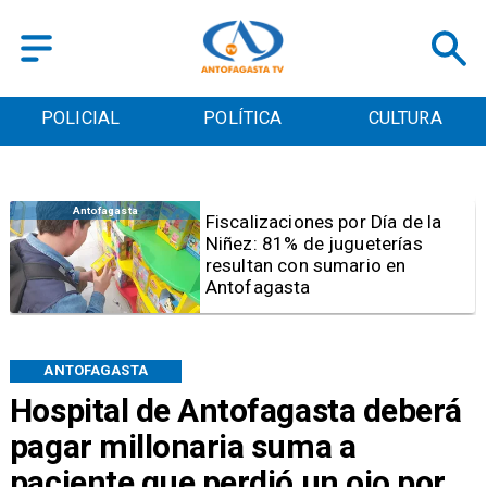
POLICIAL
POLÍTICA
CULTURA
Antofagasta
Tribunal frena opción de pena
mixta para Karen Rojo por ahora
ANTOFAGASTA
Hospital de Antofagasta deberá
pagar millonaria suma a
paciente que perdió un ojo por