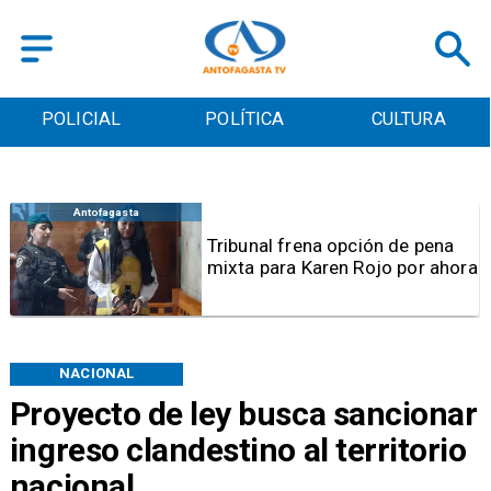
POLICIAL
POLÍTICA
CULTURA
Regional
Sernapes
 frena opción de pena
denuncia
ra Karen Rojo por ahora
ballena e
a lobos 
NACIONAL
Proyecto de ley busca sancionar
ingreso clandestino al territorio
nacional