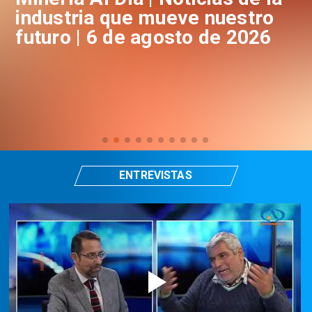
industria que mueve nuestro
i
futuro | 5 de Agosto de 2026
f
ENTREVISTAS