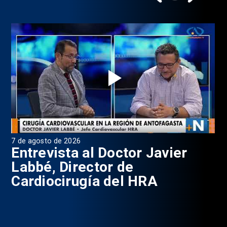
6 de agosto de 2026
4 d
Programa Pulso, Capítulo 199
P