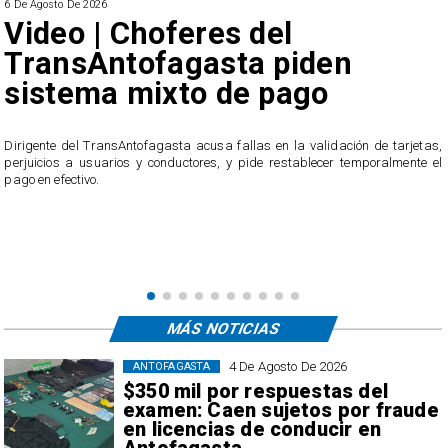
6 De Agosto De 2026
SERNAC oficia a Bipay tras
reclamos por cobros
irregulares en el transporte
público de Antofagasta
,
l
El servicio ofició a la empresa tras recibir casi 40 reclamos por parte de los
usuarios, quienes acusan cobros irregulares, descuentos duplicados y
transacciones que no reconocen.
MÁS NOTICIAS
4 De Agosto De 2026
ANTOFAGASTA
$350 mil por respuestas del
examen: Caen sujetos por fraude
en licencias de conducir en