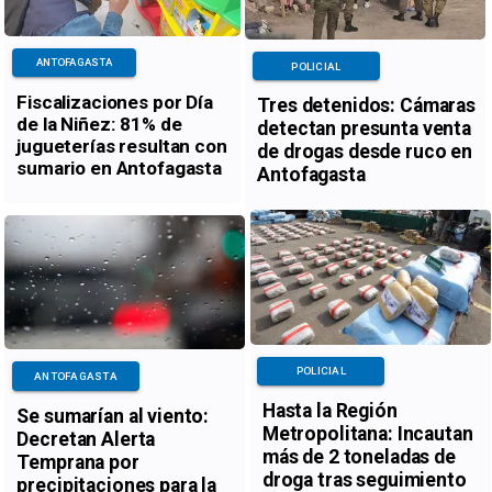
ANTOFAGASTA
POLICIAL
Fiscalizaciones por Día
Tres detenidos: Cámaras
de la Niñez: 81% de
detectan presunta venta
jugueterías resultan con
de drogas desde ruco en
sumario en Antofagasta
Antofagasta
POLICIAL
ANTOFAGASTA
Hasta la Región
Se sumarían al viento:
Metropolitana: Incautan
Decretan Alerta
más de 2 toneladas de
Temprana por
droga tras seguimiento
precipitaciones para la