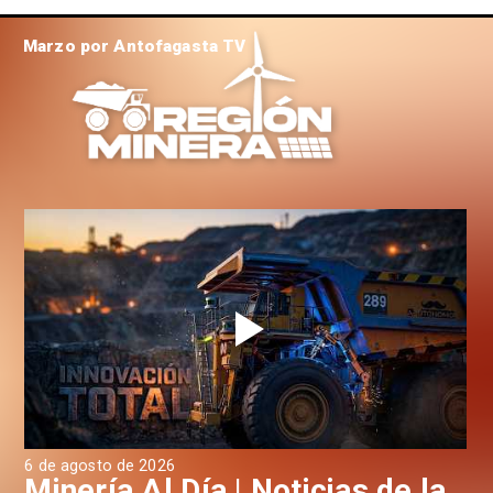
Marzo por Antofagasta TV
6 de agosto de 2026
4 d
a
Minería Al Día | Noticias de la
M