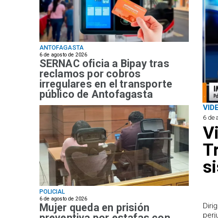
ANTOFAGASTA
6 de agosto de 2026
SERNAC oficia a Bipay tras
reclamos por cobros
irregulares en el transporte
público de Antofagasta
VID
6 de 
V
T
s
POLICIAL
6 de agosto de 2026
Mujer queda en prisión
​Dir
perj
preventiva por estafas con