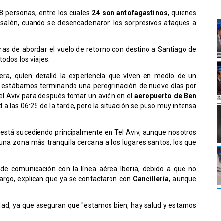
8 personas, entre los cuales
24 son antofagastinos
, quienes
usalén, cuando se desencadenaron los sorpresivos ataques a
as de abordar el vuelo de retorno con destino a Santiago de
todos los viajes.
era, quien detalló la experiencia que viven en medio de un
e estábamos terminando una peregrinación de nueve días por
 Tel Aviv para después tomar un avión en el
aeropuerto de Ben
d a las 06:25 de la tarde, pero la situación se puso muy intensa
está sucediendo principalmente en Tel Aviv, aunque nosotros
 una zona más tranquila cercana a los lugares santos, los que
 de comunicación con la línea aérea Iberia, debido a que no
bargo, explican que ya se contactaron con
Cancillería
, aunque
lidad, ya que aseguran que "estamos bien, hay salud y estamos