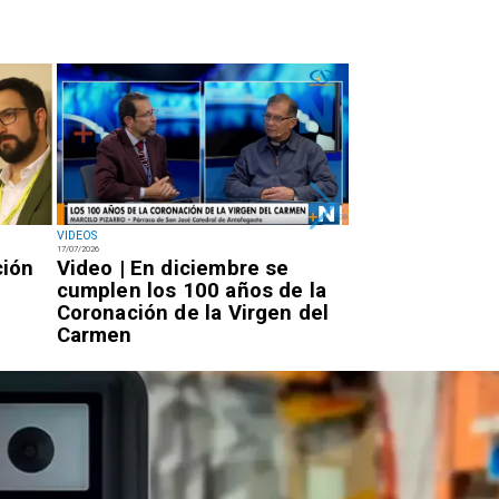
VIDEOS
NACIONAL
17/07/2026
14/07/2026
ción
Video | En diciembre se
Miércoles 7:20
cumplen los 100 años de la
Rojo llegará a 
Coronación de la Virgen del
por la PDI para
Carmen
condena