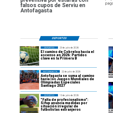
pago
falsos cupos de Serviu en
Antofagasta
DEPORTES
23 de julio de 2026
DEPORTES
El camino de Cobreloa hacia el
ascenso en 2026: Partidos
clave en la Primera B
22 de julio de 2026
ANTOFAGASTA
Antofagasta se suma al camino
hacia los Juegos Mundiales de
Olimpiadas Especiales
Santiago 2027
13 de julio de 2026
DEPORTES
"Falta de profesionalismo":
Sifup anuncia medidas por
situación irregular de
futbolistas extranjeros