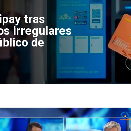
adas de basura
onados en el
 de