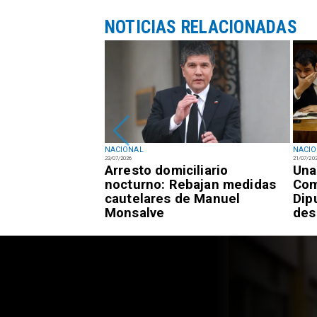
NOTICIAS RELACIONADAS
NACIONAL
NACI
23/07/2026
21/07/20
registra 7,3% de
Arresto domiciliario
Una
 frente al 9,4%
nocturno: Rebajan medidas
Com
cautelares de Manuel
Dip
Monsalve
des