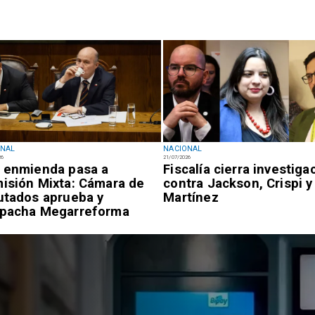
ONAL
NACIONAL
26
21/07/2026
 enmienda pasa a
Fiscalía cierra investiga
isión Mixta: Cámara de
contra Jackson, Crispi y
utados aprueba y
Martínez
pacha Megarreforma