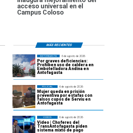
acceso universal en el
Campus Coloso
MÁS RECIENTES
6 de agosto de 2026
ANTOFAGASTA
Por graves deficiencias:
Prohiben uso de caldera en
Embotelladora Andina en
Antofagasta
6 de agosto de 2026
POLICIAL
Mujer queda en prisión
preventiva por estafas con
falsos cupos de Serviu en
Antofagasta
6 de agosto de 2026
VIDEOS
Video | Choferes del
TransAntofagasta piden
sistema mixto de pago