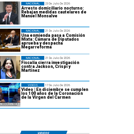
NACIONAL
23 De Julio De 2026
Arresto domiciliario nocturno:
Rebajan medidas cautelares de
Manuel Monsalve
NACIONAL
21 De Julio De 2026
Una enmienda pasa a Comisión
Mixta: Cámara de Diputados
aprueba y despacha
Megarreforma
NACIONAL
21 De Julio De 2026
Fiscalía cierra investigación
contra Jackson, Crispi y
Martínez
VIDEOS
17 De Julio De 2026
Video | En diciembre se cumplen
los 100 años de la Coronación
de la Virgen del Carmen
VIDEOS