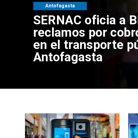
Antofagasta
Retiran tres tonel
y vehículos aband
sector centro alto
Antofagasta