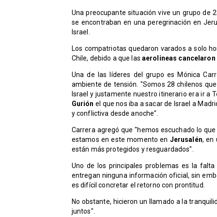
Una preocupante situación vive un grupo de 2
se encontraban en una peregrinación en Jer
Israel.
Los compatriotas quedaron varados a solo hor
Chile, debido a que las
aerolineas cancelaron
Una de las líderes del grupo es Mónica Carr
ambiente de tensión. "Somos 28 chilenos qu
Israel y justamente nuestro itinerario era ir a
Gurión
el que nos iba a sacar de Israel a Madri
y conflictiva desde anoche".
Carrera agregó que "hemos escuchado lo que 
estamos en este momento en
Jerusalén
, en
están más protegidos y resguardados".
Uno de los principales problemas es la falta
entregan ninguna información oficial, sin em
es difícil concretar el retorno con prontitud.
No obstante, hicieron un llamado a la tranqui
juntos".