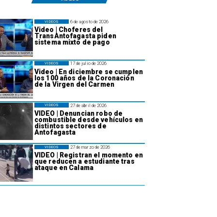
6 de agosto de 2026
VIDEOS
Video | Choferes del
TransAntofagasta piden
sistema mixto de pago
17 de julio de 2026
VIDEOS
Video | En diciembre se cumplen
los 100 años de la Coronación
de la Virgen del Carmen
27 de abril de 2026
VIDEOS
VIDEO | Denuncian robo de
combustible desde vehículos en
distintos sectores de
Antofagasta
27 de marzo de 2026
VIDEOS
VIDEO | Registran el momento en
que reducen a estudiante tras
ataque en Calama